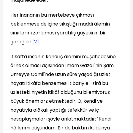
müşahede eder.
Her inananın bu mertebeye çıkması
beklenmese de içine sıkıştığı maddî âlemin
sınırlarını zorlaması yaratılış gayesinin bir
gereğidir.
[2]
İtikâfta insanın kendi iç âlemini müşahedesine
örnek olması açısından İmam Gazali'nin Şam
Ümeyye Camiî'nde uzun süre yaşadığı uzlet
hayatı itikâfa benzemesi itibariyle -zîrâ bu
uzletteki niyetin itikâf olduğunu bilemiyoruz-
büyük önem arz etmektedir. O, kendi ve
hayatıyla alâkalı yaptığı tefekkür ve iç
hesaplaşmaları şöyle anlatmaktadır: "Kendi
hâllerimi düşündüm. Bir de baktım ki, dünya