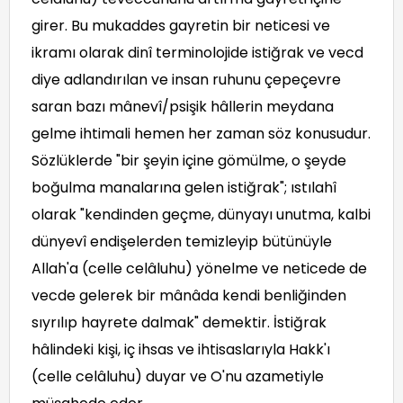
girer. Bu mukaddes gayretin bir neticesi ve
ikramı olarak dinî terminolojide istiğrak ve vecd
diye adlandırılan ve insan ruhunu çepeçevre
saran bazı mânevî/psişik hâllerin meydana
gelme ihtimali hemen her zaman söz konusudur.
Sözlüklerde "bir şeyin içine gömülme, o şeyde
boğulma manalarına gelen istiğrak"; ıstılahî
olarak "kendinden geçme, dünyayı unutma, kalbi
dünyevî endişelerden temizleyip bütünüyle
Allah'a (celle celâluhu) yönelme ve neticede de
vecde gelerek bir mânâda kendi benliğinden
sıyrılıp hayrete dalmak" demektir. İstiğrak
hâlindeki kişi, iç ihsas ve ihtisaslarıyla Hakk'ı
(celle celâluhu) duyar ve O'nu azametiyle