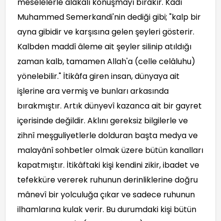
meselelerle alâkalı konuşmayı bırakır. Kadı
Muhammed Semerkandi'nin dediği gibi; "kalp bir
ayna gibidir ve karşısına gelen şeyleri gösterir.
Kalbden maddî âleme ait şeyler silinip atıldığı
zaman kalb, tamamen Allah'a (celle celâluhu)
yönelebilir." İtikâfa giren insan, dünyaya ait
işlerine ara vermiş ve bunları arkasında
bırakmıştır. Artık dünyevî kazanca ait bir gayret
içerisinde değildir. Aklını gereksiz bilgilerle ve
zihnî meşguliyetlerle dolduran başta medya ve
malayânî sohbetler olmak üzere bütün kanalları
kapatmıştır. İtikâftaki kişi kendini zikir, ibadet ve
tefekküre vererek ruhunun derinliklerine doğru
mânevî bir yolculuğa çıkar ve sadece ruhunun
ilhamlarına kulak verir. Bu durumdaki kişi bütün