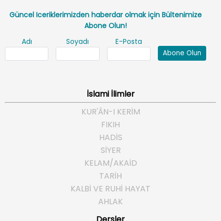
Güncel Iceriklerimizden haberdar olmak için Bültenimize
Abone Olun!
Adı
Soyadı
E-Posta
Abone Olun
İslami İlimler
KUR'ÂN-I KERİM
FIKIH
HADİS
SİYER
KELAM/AKAİD
TARİH
KALBİ VE RUHİ HAYAT
AHLAK
Dersler