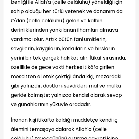
benliği ile Allah'a (celle celâluhu) yöneldiği için
sahip olduğu her türlü yetenek ve donanım da
O'dan (celle celâluhu) gelen ve kalbin
derinliklerinden yankılanan ilhamları almaya
yardımcı olur. Artık bütün fani ümitlerin,
sevgilerin, kaygıların, korkuların ve hırsların
yerini bir tek gerçek hakikat alır. İtikâf sırasında,
özellikle de gece vakti herkes itikâfa girilen
mescitten el etek çektiği ânda kişi, mezardaki
gibi yalnızdır; dostları, sevdikleri, mal ve mülkü
geride kalmıştır; yalnızca kendisi olarak sevap
ve günahlarının yüküyle oradadır.
İnanan kişi itikâfta kaldığı müddetçe kendi iç
âlemini temaşaya dalarak Allah'a (celle
celâluhu) teveccühünü artırma gayreti içine