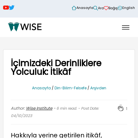
Anasayfa
English
Ara
Bağış
İçimizdeki Derinliklere
Yolculuk: İtikâf
Anasayfa
/
Din-Bilim-Felsefe
/
Arşivden
Author:
Wise Institute
-
6
min read. - Post Date:
1
04/10/2023
Hakkıyla yerine getirilen itikâf,