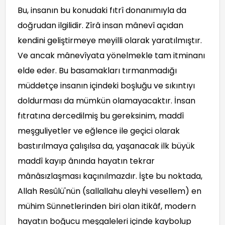
Bu, insanın bu konudaki fıtrî donanımıyla da
doğrudan ilgilidir. Zîrâ insan mânevî açıdan
kendini geliştirmeye meyilli olarak yaratılmıştır.
Ve ancak mânevîyata yönelmekle tam itminanı
elde eder. Bu basamakları tırmanmadığı
müddetçe insanın içindeki boşluğu ve sıkıntıyı
doldurması da mümkün olamayacaktır. İnsan
fıtratına dercedilmiş bu gereksinim, maddî
meşguliyetler ve eğlence ile geçici olarak
bastırılmaya çalışılsa da, yaşanacak ilk büyük
maddî kayıp ânında hayatın tekrar
mânâsızlaşması kaçınılmazdır. İşte bu noktada,
Allah Resûlü'nün (sallallahu aleyhi vesellem) en
mühim Sünnetlerinden biri olan itikâf, modern
hayatın boğucu meşgaleleri içinde kaybolup