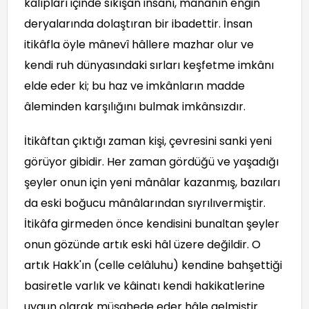
kalıpları içinde sıkışan insanı, mânânın engin
deryalarında dolaştıran bir ibadettir. İnsan
itikâfla öyle mânevî hâllere mazhar olur ve
kendi ruh dünyasındaki sırları keşfetme imkânı
elde eder ki; bu haz ve imkânların madde
âleminden karşılığını bulmak imkânsızdır.
İtikâftan çıktığı zaman kişi, çevresini sanki yeni
görüyor gibidir. Her zaman gördüğü ve yaşadığı
şeyler onun için yeni mânâlar kazanmış, bazıları
da eski boğucu mânâlarından sıyrılıvermiştir.
İtikâfa girmeden önce kendisini bunaltan şeyler
onun gözünde artık eski hâl üzere değildir. O
artık Hakk'ın (celle celâluhu) kendine bahşettiği
basiretle varlık ve kâinatı kendi hakikatlerine
uygun olarak müşahede eder hâle gelmiştir.