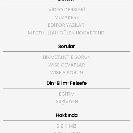
VİDEO DERSLERİ
MÜZAKERE
EDİTÖR YAZILARI
M.FETHULLAH GÜLEN HOCAEFENDI
Sorular
HIKMET.NET'E SORUN
WISE CEVAPLAR
WISE'A SORUN
Din-Bilim-Felsefe
EĞITIM
ARŞIVDEN
Hakkında
BIZ KIMIZ