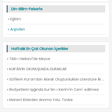
Din-Bilim-Felsefe
» Eğitim
» Arşivden
Haftalık En Çok Okunan İçerikler
» Tıbb-ı Nebevî'de Meyve
» KUR’ÂN’IN OKUNUŞUNDA DURAKLAR
» Sûfîlerin Kur’an’dan Alarak Oluşturdukları Literatüre İki Örnek: İ’TİSÂM ve FİRÂR -1
» Rivâyetlerin Işığında Kur'ân-ı Kerîm'in Cem' edilmesi
» Manevî Kirlerden Arınma Yolu: Tövbe