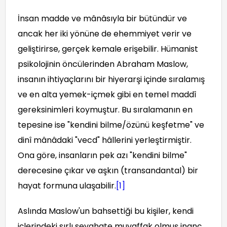
İnsan madde ve mânâsıyla bir bütündür ve
ancak her iki yönüne de ehemmiyet verir ve
geliştirirse, gerçek kemale erişebilir. Hümanist
psikolojinin öncülerinden Abraham Maslow,
insanın ihtiyaçlarını bir hiyerarşi içinde sıralamış
ve en alta yemek-içmek gibi en temel maddî
gereksinimleri koymuştur. Bu sıralamanın en
tepesine ise "kendini bilme/özünü keşfetme" ve
dinî mânâdaki "vecd" hâllerini yerleştirmiştir.
Ona göre, insanların pek azı "kendini bilme"
derecesine çıkar ve aşkın (transandantal) bir
hayat formuna ulaşabilir.
[1]
Aslında Maslow'un bahsettiği bu kişiler, kendi
içlerindeki sırlı seyahate muvaffak olmuş inanç