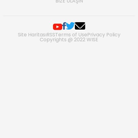
BIZE ULAŞIN
Site Haritası
RSS
Terms of Use
Privacy Policy
Copyrights @ 2022 WISE