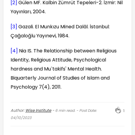
[2]
Gülen MF. Kalbin Zümrüt Tepeleri-2. İzmir: Nil
Yayınları, 2004.
[3]
Gazali. El Munkızu Mined Dalâl. İstanbul:
Çağaloğlu Yayınevi, 1984.
[4]
Nia IS. The Relationship between Religious
Identity, Religious Attitude, Psychological
hardness and Mu`takifs' Mental Health.
Biquarterly Journal of Studies of Islam and
Psychology 7(4), 2011.
Author:
Wise Institute
-
6
min read. - Post Date:
1
04/10/2023