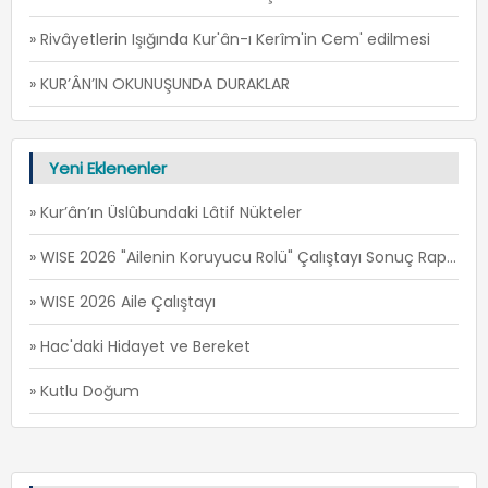
» Rivâyetlerin Işığında Kur'ân-ı Kerîm'in Cem' edilmesi
» KUR’ÂN’IN OKUNUŞUNDA DURAKLAR
Yeni Eklenenler
» Kur’ân’ın Üslûbundaki Lâtif Nükteler
» WISE 2026 "Ailenin Koruyucu Rolü" Çalıştayı Sonuç Raporu
» WISE 2026 Aile Çalıştayı
» Hac'daki Hidayet ve Bereket
» Kutlu Doğum