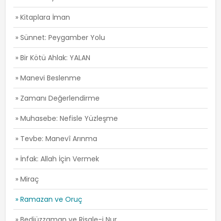
» Kitaplara İman
» Sünnet: Peygamber Yolu
» Bir Kötü Ahlak: YALAN
» Manevi Beslenme
» Zamanı Değerlendirme
» Muhasebe: Nefisle Yüzleşme
» Tevbe: Manevî Arınma
» İnfak: Allah İçin Vermek
» Miraç
» Ramazan ve Oruç
» Bediüzzaman ve Risale-i Nur