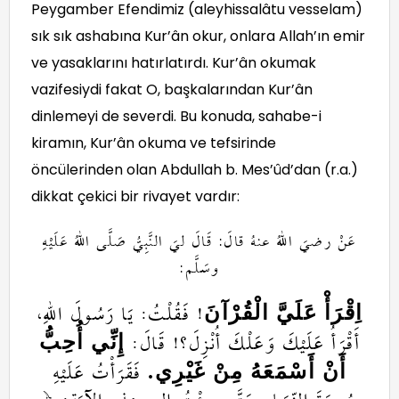
Peygamber Efendimiz (aleyhissalâtu vesselam)
sık sık ashabına Kur’ân okur, onlara Allah’ın emir
ve yasaklarını hatırlatırdı. Kur’ân okumak
vazifesiydi fakat O, başkalarından Kur’ân
dinlemeyi de severdi. Bu konuda, sahabe-i
kiramın, Kur’ân okuma ve tefsirinde
öncülerinden olan Abdullah b. Mes’ûd’dan (r.a.)
dikkat çekici bir rivayet vardır:
عَنْ رضيَ اللهُ عنهُ قالَ: قَالَ ليَ النَّبِيُّ صَلَّى اللهُ عَلَيْهِ
وسَلَّم:
! فَقُلْتُ: يَا رَسُولَ اللهِ،
اِقْرَأْ عَلَيَّ الْقُرْآنَ
أَقْرَأُ عَلَيْكَ وَعَلْكَ أُنْزِلَ؟! قَالَ:
إِنِّي أُحِبُّ
فَقَرَأْتُ عَلَيْهِ
أَنْ أَسْمَعَهُ مِنْ غَيْرِي.