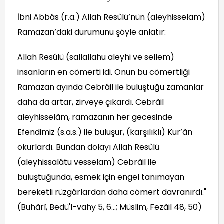
İbni Abbâs (r.a.) Allah Resûlü’nün (aleyhisselam)
Ramazan’daki durumunu şöyle anlatır:
Allah Resûlü (sallallahu aleyhi ve sellem)
insanların en cömerti idi. Onun bu cömertliği
Ramazan ayında Cebrâil ile buluştuğu zamanlar
daha da artar, zirveye çıkardı. Cebrâil
aleyhisselâm, ramazanın her gecesinde
Efendimiz (s.a.s.) ile buluşur, (karşılıklı) Kur’ân
okurlardı. Bundan dolayı Allah Resûlü
(aleyhissalâtu vesselam) Cebrâil ile
buluştuğunda, esmek için engel tanımayan
bereketli rüzgârlardan daha cömert davranırdı."
(Buhârî, Bedü'l-vahy 5, 6...; Müslim, Fezâil 48, 50)