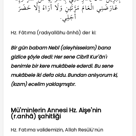
عَارَضَنِي الْعَامَ مَرَّتَيْنِ وَلَا أُرَاهُ إِلَّا حَضَرَ
أَجَلِي.
Hz. Fâtıma (radıyallâhu ânhâ) der ki:
Bir gün babam Nebî (aleyhisselam) bana
gizlice şöyle dedi: Her sene Cibrîl Kur'ân'ı
benimle bir kere mukâbele ederdi. Bu sene
mukâbele iki defa oldu. Bundan anlıyorum ki,
(kızım) ecelim yaklaşmıştır.
Mü'minlerin Annesi Hz. Aişe'nin
(r.anhâ) şahitliği
Hz. Fatıma validemizin, Allah Resûlü’nün