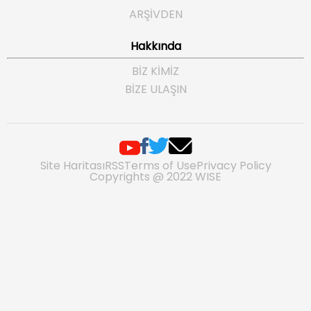
ARŞIVDEN
Hakkında
BIZ KIMIZ
BIZE ULAŞIN
Site Haritası
RSS
Terms of Use
Privacy Policy
Copyrights @ 2022 WISE