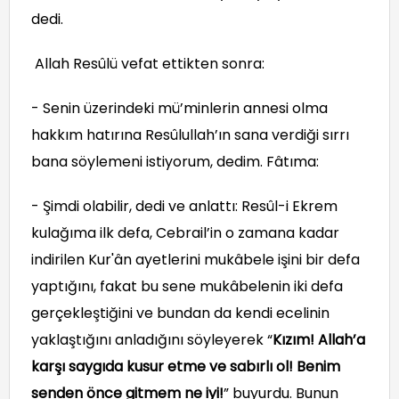
dedi.
Allah Resûlü vefat ettikten sonra:
- Senin üzerindeki mü’minlerin annesi olma
hakkım hatırına Resûlullah’ın sana verdiği sırrı
bana söylemeni istiyorum, dedim. Fâtıma:
- Şimdi olabilir, dedi ve anlattı: Resûl-i Ekrem
kulağıma ilk defa, Cebrail’in o zamana kadar
indirilen Kur'ân ayetlerini mukâbele işini bir defa
yaptığını, fakat bu sene mukâbelenin iki defa
gerçekleştiğini ve bundan da kendi ecelinin
yaklaştığını anladığını söyleyerek “
Kızım! Allah’a
karşı saygıda kusur etme ve sabırlı ol! Benim
senden önce gitmem ne iyi!
” buyurdu. Bunun