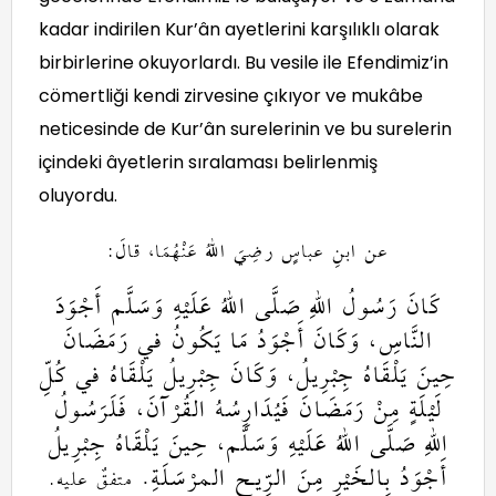
kadar indirilen Kur’ân ayetlerini karşılıklı olarak
birbirlerine okuyorlardı. Bu vesile ile Efendimiz’in
cömertliği kendi zirvesine çıkıyor ve mukâbe
neticesinde de Kur’ân surelerinin ve bu surelerin
içindeki âyetlerin sıralaması belirlenmiş
oluyordu.
عن ابنِ عباسٍ رضِيَ اللهُ عَنْهُمَا، قالَ:
كَانَ رَسُولُ اللهِ صَلَّى اللهُ عَلَيْهِ وَسَلَّم أَجْوَدَ
النَّاسِ، وَكَانَ أَجْوَدُ مَا يَكُونُ في رَمَضَانَ
حِينَ يَلْقَاهُ جِبْرِيلُ، وَكَانَ جِبْرِيلُ يَلْقَاهُ في كُلِّ
لَيْلَةٍ مِنْ رَمَضَانَ فَيُدَارِسُهُ القُرْآنَ، فَلَرَسُولُ
اللهِ صَلَّى اللهُ عَلَيْهِ وَسَلَّم، حِينَ يَلْقَاهُ جِبْرِيلُ
أَجْوَدُ بِالخَيْرِ مِنَ الرِّيحِ المرْسَلَةِ.
.
متفقٌ عليه