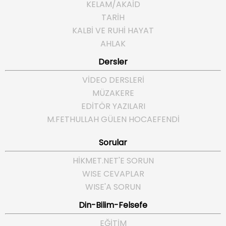
KELAM/AKAİD
TARİH
KALBİ VE RUHİ HAYAT
AHLAK
Dersler
VİDEO DERSLERİ
MÜZAKERE
EDİTÖR YAZILARI
M.FETHULLAH GÜLEN HOCAEFENDI
Sorular
HIKMET.NET'E SORUN
WISE CEVAPLAR
WISE'A SORUN
Din-Bilim-Felsefe
EĞITIM