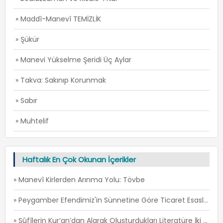
» Maddî-Manevî TEMİZLİK
» Şükür
» Manevi Yükselme Şeridi Üç Aylar
» Takva: Sakınıp Korunmak
» Sabır
» Muhtelif
Haftalık En Çok Okunan İçerikler
» Manevî Kirlerden Arınma Yolu: Tövbe
» Peygamber Efendimiz'in Sünnetine Göre Ticaret Esasları -1
» Sûfîlerin Kur’an’dan Alarak Oluşturdukları Literatüre İki Örnek: İ’TİSÂM ve FİRÂR -1