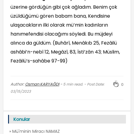
üzerine gördüğün gibi çok ağladım. Benim çok
üzüldüğümü gören babam bana, Kendisine
ulaşacakların ilki olarak mü’min kadınların
hanımefendisi olacağımı söyledi. Bu müjdeyi
alınca da güldüm. (Buhârî, Menâkıb 25, Fezâilü
ashâbi’n-nebî 12, Megâzî, 83, İsti’zân 43; Müslim,
Fezâilü’s-sahâbe 97-99)
Author:
Osman KARYAĞDI
-
5
min read. - Post Date:
0
03/15/2023
Konular
» Mü'minin Miracı NAMAZ