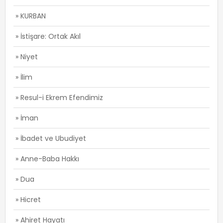
» KURBAN
» İstişare: Ortak Akıl
» Niyet
» İlim
» Resul-i Ekrem Efendimiz
» İman
» İbadet ve Ubudiyet
» Anne-Baba Hakkı
» Dua
» Hicret
» Ahiret Hayatı