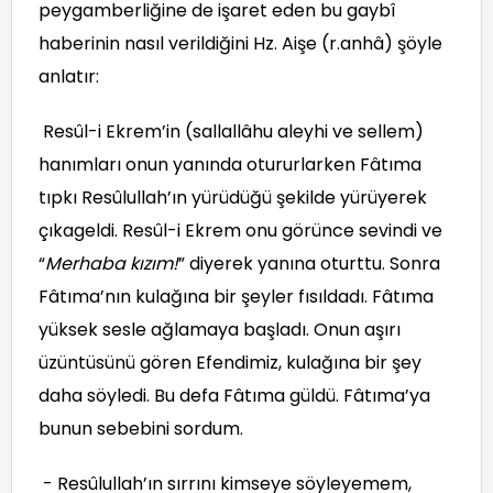
peygamberliğine de işaret eden bu gaybî
haberinin nasıl verildiğini Hz. Aişe (r.anhâ) şöyle
anlatır:
Resûl-i Ekrem’in (sallallâhu aleyhi ve sellem)
hanımları onun yanında otururlarken Fâtıma
tıpkı Resûlullah’ın yürüdüğü şekilde yürüyerek
çıkageldi. Resûl-i Ekrem onu görünce sevindi ve
“
Merhaba kızım!
” diyerek yanına oturttu. Sonra
Fâtıma’nın kulağına bir şeyler fısıldadı. Fâtıma
yüksek sesle ağlamaya başladı. Onun aşırı
üzüntüsünü gören Efendimiz, kulağına bir şey
daha söyledi. Bu defa Fâtıma güldü. Fâtıma’ya
bunun sebebini sordum.
- Resûlullah’ın sırrını kimseye söyleyemem,