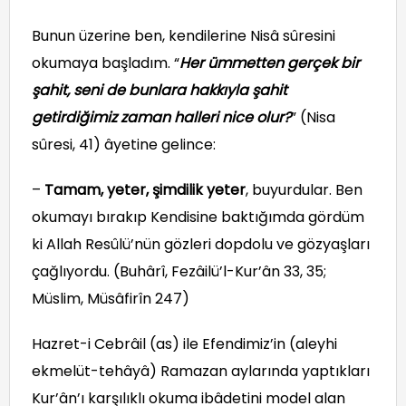
Bunun üzerine ben, kendilerine Nisâ sûresini
okumaya başladım. “
Her ümmetten gerçek bir
şahit, seni de bunlara hakkıyla şahit
getirdiğimiz zaman halleri nice olur?
” (Nisa
sûresi, 41) âyetine gelince:
–
Tamam, yeter, şimdilik yeter
, buyurdular. Ben
okumayı bırakıp Kendisine baktığımda gördüm
ki Allah Resûlü’nün gözleri dopdolu ve gözyaşları
çağlıyordu. (Buhârî, Fezâilü’l-Kur’ân 33, 35;
Müslim, Müsâfirîn 247)
Hazret-i Cebrâil (as) ile Efendimiz’in (aleyhi
ekmelüt-tehâyâ) Ramazan aylarında yaptıkları
Kur’ân’ı karşılıklı okuma ibâdetini model alan