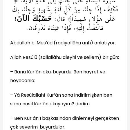
سُورَةَ النِّسَاءِ حَتَّى جِئْتُ إلى هذهِ الآيَة: ﴿
فَكَيْفَ إِذَا جِئْنَا مِنْ كُلِّ أُمَّةٍ بِشَهِيدٍ وَجِئْنَا بِكَ
!
عَلَى هؤُلاءِ شَهِيدَاً﴾ قالَ:
حَسْبُكَ الآنَ
فالْتَفَتُّ إِلَيْهِ، فَإِذَا عَيْنَاهُ تَذْرِفَان.
Abdullah b. Mes’ûd (radıyallâhu anh) anlatıyor:
Allah Resûlü (sallallâhu aleyhi ve sellem) bir gün:
– Bana Kur’ân oku, buyurdu. Ben hayret ve
heyecanla:
– Yâ Resûlallah! Kur’ân sana indirilmişken ben
sana nasıl Kur’ân okuyayım? dedim.
– Ben Kur’ân’ı başkasından dinlemeyi gerçekten
çok severim, buyurdular.