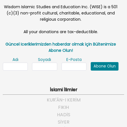
Wisdom Islamic Studies and Education Inc. (WISE) is a 501
(c)(3) non-profit cultural, charitable, educational, and
religious corporation.
All your donations are tax-deductible.
Güncel Iceriklerimizden haberdar olmak için Bültenimize
Abone Olun!
Adı
Soyadı
E-Posta
Abone Olun
İslami İlimler
KUR'ÂN-I KERİM
FIKIH
HADİS
SİYER