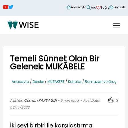
Anasayfa
English
Ara
Bağış
Temeli Sünnet Olan Bir
Gelenek: MUKÂBELE
Anasayfa
/
Dersler
/
MÜZAKERE
/
Konular
/
Ramazan ve Oruç
Author:
Osman KARYAĞDI
-
5
min read. - Post Date:
0
03/15/2023
İki şeyi birbiri ile karşılaştırma