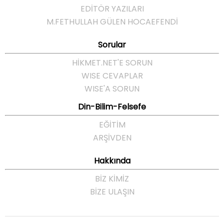
EDİTÖR YAZILARI
M.FETHULLAH GÜLEN HOCAEFENDI
Sorular
HIKMET.NET'E SORUN
WISE CEVAPLAR
WISE'A SORUN
Din-Bilim-Felsefe
EĞITIM
ARŞIVDEN
Hakkında
BIZ KIMIZ
BIZE ULAŞIN