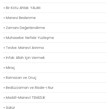
» Bir Kötü Ahlak: YALAN
» Manevi Beslenme
» Zamanı Değerlendirme
» Muhasebe: Nefisle Yüzleşme
» Tevbe: Manevî Arınma
» İnfak: Allah İçin Vermek
» Miraç
» Ramazan ve Oruç
» Bediüzzaman ve Risale-i Nur
» Maddî-Manevî TEMİZLİK
» Şükür