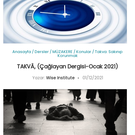
Anasayfa
/
Dersler
/
MÜZAKERE
/
Konular
/
Takva: Sakınıp
Korunmak
TAKVÂ, (Çağlayan Dergisi-Ocak 2021)
Yazar:
Wise Institute
01/12/2021