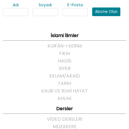
Adı
Soyadı
E-Posta
Abone Olun
İslami İlimler
KUR'ÂN-I KERİM
FIKIH
HADİS
SİYER
KELAM/AKAİD
TARİH
KALBİ VE RUHİ HAYAT
AHLAK
Dersler
VİDEO DERSLERİ
MÜZAKERE