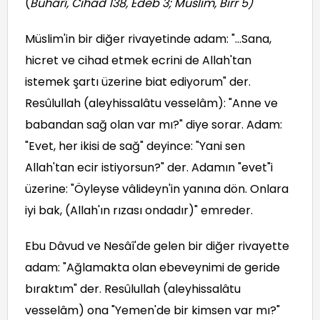
(
Buhârî, Cihâd 138, Edeb 3; Müslim, Birr 5
)
Müslim'in bir diğer rivayetinde adam: "...Sana,
hicret ve cihad etmek ecrini de Allah'tan
istemek şartı üzerine biat ediyorum" der.
Resûlullah (aleyhissalâtu vesselâm): "Anne ve
babandan sağ olan var mı?" diye sorar. Adam:
"Evet, her ikisi de sağ" deyince: "Yani sen
Allah'tan ecir istiyorsun?" der. Adamın "evet"i
üzerine: "Öyleyse vâlideyn'in yanına dön. Onlara
iyi bak, (Allah'ın rızası ondadır)" emreder.
Ebu Dâvud ve Nesâî'de gelen bir diğer rivayette
adam: "Ağlamakta olan ebeveynimi de geride
bıraktım" der. Resûlullah (aleyhissalâtu
vesselâm) ona "Yemen'de bir kimsen var mı?"