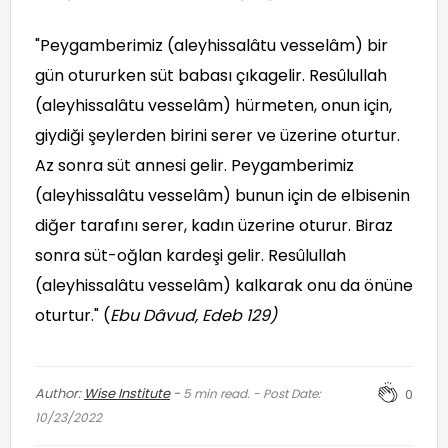
"Peygamberimiz (aleyhissalâtu vesselâm) bir
gün otururken süt babası çıkagelir. Resûlullah
(aleyhissalâtu vesselâm) hürmeten, onun için,
giydiği şeylerden birini serer ve üzerine oturtur.
Az sonra süt annesi gelir. Peygamberimiz
(aleyhissalâtu vesselâm) bunun için de elbisenin
diğer tarafını serer, kadın üzerine oturur. Biraz
sonra süt-oğlan kardeşi gelir. Resûlullah
(aleyhissalâtu vesselâm) kalkarak onu da önüne
oturtur." (
Ebu Dâvud, Edeb 129
)
Author:
Wise Institute
-
5
min read. - Post Date:
0
10/23/2022