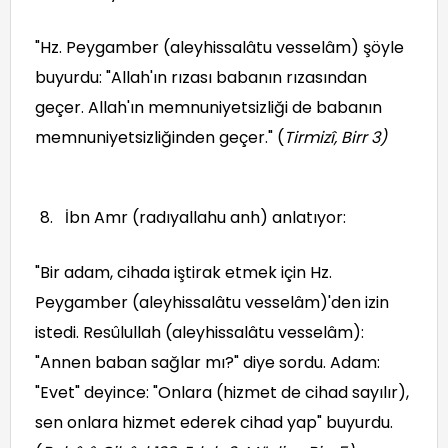
"Hz. Peygamber (aleyhissalâtu vesselâm) şöyle
buyurdu: "Allah'ın rızası babanın rızasından
geçer. Allah'ın memnuniyetsizliği de babanın
memnuniyetsizliğinden geçer." (
Tirmizî, Birr 3
)
İbn Amr (radıyallahu anh) anlatıyor:
"Bir adam, cihada iştirak etmek için Hz.
Peygamber (aleyhissalâtu vesselâm)'den izin
istedi. Resûlullah (aleyhissalâtu vesselâm):
"Annen baban sağlar mı?" diye sordu. Adam:
"Evet" deyince: "Onlara (hizmet de cihad sayılır),
sen onlara hizmet ederek cihad yap" buyurdu.