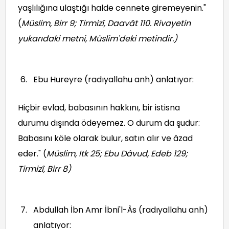
yaşlılığına ulaştığı halde cennete giremeyenin."
(
Müslim, Birr 9; Tirmizî, Daavât 110. Rivayetin
yukarıdaki metni, Müslim'deki metindir.
)
Ebu Hureyre (radıyallahu anh) anlatıyor:
Hiçbir evlad, babasının hakkını, bir istisna
durumu dışında ödeyemez. O durum da şudur:
Babasını köle olarak bulur, satın alır ve âzad
eder." (
Müslim, Itk 25; Ebu Dâvud, Edeb 129;
Tirmizî, Birr 8
)
Abdullah İbn Amr İbni'l-Âs (radıyallahu anh)
anlatıyor: