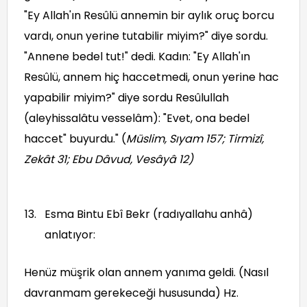
"Ey Allah'ın Resûlü annemin bir aylık oruç borcu
vardı, onun yerine tutabilir miyim?" diye sordu.
"Annene bedel tut!" dedi. Kadın: "Ey Allah'ın
Resûlü, annem hiç haccetmedi, onun yerine hac
yapabilir miyim?" diye sordu Resûlullah
(aleyhissalâtu vesselâm): "Evet, ona bedel
haccet" buyurdu." (
Müslim, Sıyam 157; Tirmizî,
Zekât 31; Ebu Dâvud, Vesâyâ 12
)
Esma Bintu Ebî Bekr (radıyallahu anhâ)
anlatıyor:
Henüz müşrik olan annem yanıma geldi. (Nasıl
davranmam gerekeceği hususunda) Hz.