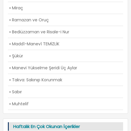
» Miraç
» Ramazan ve Oruç
» Bediüzzaman ve Risale-i Nur
» Maddî-Manevî TEMİZLİK
» Şükür
» Manevi Yükselme Şeridi Üç Aylar
» Takva: Sakınıp Korunmak
» Sabır
» Muhtelif
Haftalık En Çok Okunan İçerikler