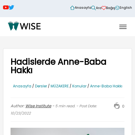
Anasayfa
English
Ara
Bağış
Hadislerde Anne-Baba
Hakkı
Anasayfa
/
Dersler
/
MÜZAKERE
/
Konular
/
Anne-Baba Hakkı
Author:
Wise Institute
-
5
min read. - Post Date:
0
10/23/2022