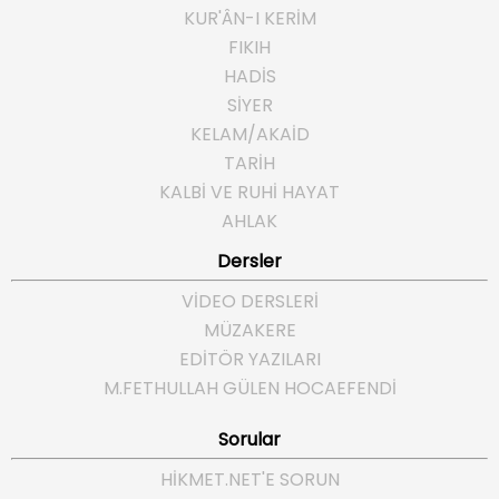
KUR'ÂN-I KERİM
FIKIH
HADİS
SİYER
KELAM/AKAİD
TARİH
KALBİ VE RUHİ HAYAT
AHLAK
Dersler
VİDEO DERSLERİ
MÜZAKERE
EDİTÖR YAZILARI
M.FETHULLAH GÜLEN HOCAEFENDI
Sorular
HIKMET.NET'E SORUN