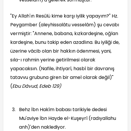
"Ey Allah'ın Resûlü kime karşı iyilik yapayım?" Hz.
Peygamber (aleyhissalâtu vesselâm) şu cevabı
vermiştir: "Annene, babana, kızkardeşine, oğlan
kardeşine, bunu takip eden azadlına. Bu iyiliği de,
üzerine vâcib olan bir hakkın ödenmesi, yani,
sıla-ı rahmin yerine getirilmesi olarak
yapacaksın. (Nafile, ihtiyarî, hasbî bir davranış
tatavvu grubuna giren bir amel olarak değil)"
(
Ebu Dâvud, Edeb 129
)
Behz İbn Hakîm babası tarikiyle dedesi
Mu'aviye İbn Hayde el-Kuşeyrî (radıyallahu
anh)'den naklediyor.