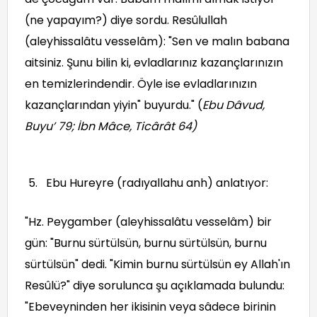
(ne yapayım?) diye sordu. Resûlullah
(aleyhissalâtu vesselâm): "Sen ve malın babana
aitsiniz. Şunu bilin ki, evladlarınız kazançlarınızın
en temizlerindendir. Öyle ise evladlarınızın
kazançlarından yiyin" buyurdu." (
Ebu Dâvud,
Buyu’ 79; İbn Mâce, Ticârât 64
)
Ebu Hureyre (radıyallahu anh) anlatıyor:
"Hz. Peygamber (aleyhissalâtu vesselâm) bir
gün: "Burnu sürtülsün, burnu sürtülsün, burnu
sürtülsün" dedi. "Kimin burnu sürtülsün ey Allah'ın
Resûlü?" diye sorulunca şu açıklamada bulundu:
"Ebeveyninden her ikisinin veya sâdece birinin