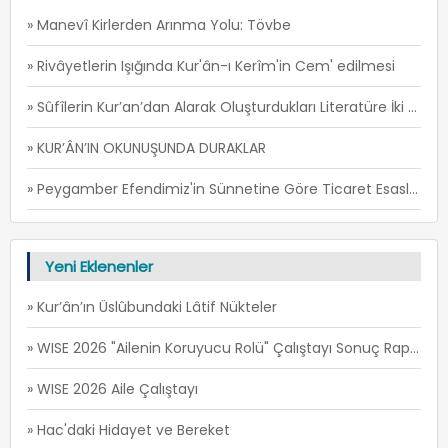
» Manevî Kirlerden Arınma Yolu: Tövbe
» Rivâyetlerin Işığında Kur'ân-ı Kerîm'in Cem' edilmesi
» Sûfîlerin Kur’an’dan Alarak Oluşturdukları Literatüre İki Örnek: İ’TİSÂM ve FİRÂR -1
» KUR’ÂN’IN OKUNUŞUNDA DURAKLAR
» Peygamber Efendimiz'in Sünnetine Göre Ticaret Esasları -1
Yeni Eklenenler
» Kur’ân’ın Üslûbundaki Lâtif Nükteler
» WISE 2026 "Ailenin Koruyucu Rolü" Çalıştayı Sonuç Raporu
» WISE 2026 Aile Çalıştayı
» Hac'daki Hidayet ve Bereket