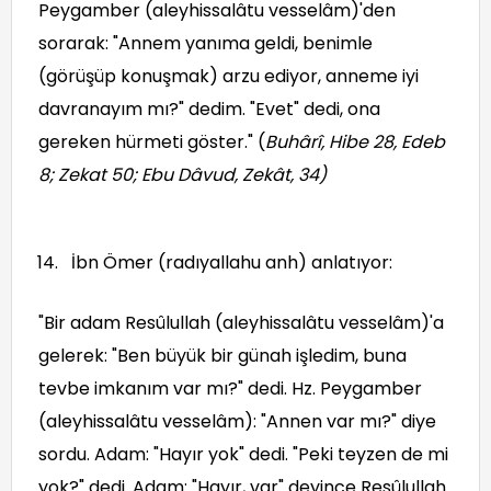
Peygamber (aleyhissalâtu vesselâm)'den
sorarak: "Annem yanıma geldi, benimle
(görüşüp konuşmak) arzu ediyor, anneme iyi
davranayım mı?" dedim. "Evet" dedi, ona
gereken hürmeti göster." (
Buhârî, Hibe 28, Edeb
8; Zekat 50; Ebu Dâvud, Zekât, 34
)
İbn Ömer (radıyallahu anh) anlatıyor:
"Bir adam Resûlullah (aleyhissalâtu vesselâm)'a
gelerek: "Ben büyük bir günah işledim, buna
tevbe imkanım var mı?" dedi. Hz. Peygamber
(aleyhissalâtu vesselâm): "Annen var mı?" diye
sordu. Adam: "Hayır yok" dedi. "Peki teyzen de mi
yok?" dedi. Adam: "Hayır, var" deyince Resûlullah