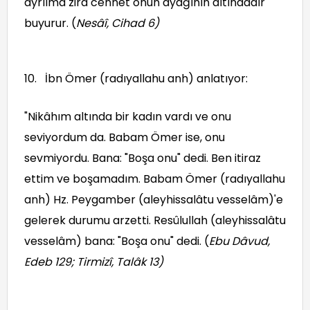
ayrılma zira cennet onun ayağının altındadır"
buyurur. (
Nesâî, Cihad 6
)
İbn Ömer (radıyallahu anh) anlatıyor:
"Nikâhım altında bir kadın vardı ve onu
seviyordum da. Babam Ömer ise, onu
sevmiyordu. Bana: "Boşa onu" dedi. Ben itiraz
ettim ve boşamadım. Babam Ömer (radıyallahu
anh) Hz. Peygamber (aleyhissalâtu vesselâm)'e
gelerek durumu arzetti. Resûlullah (aleyhissalâtu
vesselâm) bana: "Boşa onu" dedi. (
Ebu Dâvud,
Edeb 129; Tirmizî, Talâk 13
)