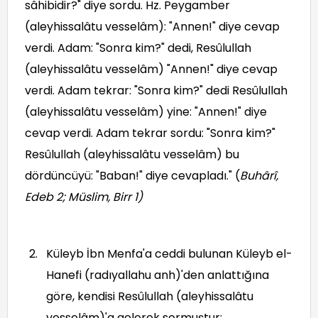
sâhibidir?" diye sordu. Hz. Peygamber
(aleyhissalâtu vesselâm): "Annen!" diye cevap
verdi. Adam: "Sonra kim?" dedi, Resûlullah
(aleyhissalâtu vesselâm) "Annen!" diye cevap
verdi. Adam tekrar: "Sonra kim?" dedi Resûlullah
(aleyhissalâtu vesselâm) yine: "Annen!" diye
cevap verdi. Adam tekrar sordu: "Sonra kim?"
Resûlullah (aleyhissalâtu vesselâm) bu
dördüncüyü: "Baban!" diye cevapladı." (
Buhârî,
Edeb 2; Müslim, Birr 1
)
Küleyb İbn Menfa'a ceddi bulunan Küleyb el-
Hanefi (radıyallahu anh)'den anlattığına
göre, kendisi Resûlullah (aleyhissalâtu
vesselâm)'a gelerek sormuştur: