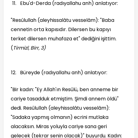
Ebu'd-Derda (radıyallahu anh) anlatıyor:
"Resûlullah (aleyhissalâtu vesselâm): "Baba
cennetin orta kapısıdır. Dilersen bu kapıyı
terket dilersen muhafaza et" dediğini işittim.
(
Tirmizî, Birr, 3
)
Büreyde (radıyallahu anh) anlatıyor:
"Bir kadın: "Ey Allah'ın Resûlü, ben anneme bir
cariye tasadduk etmiştim. Şimdi annem öldü"
dedi. Resûlullah (aleyhissalâtu vesselâm):
"Sadaka yapmış olmanın) ecrini mutlaka
alacaksın. Miras yoluyla cariye sana geri
gelecek (tekrar senin olacak)" buyurdu. Kadın: