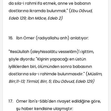
da sıla-i rahmi ifa etmek, anne ve babanın
dostlarına ikramda bulunmak." (
Ebu Dâvud,
Edeb 129; İbn Mâce, Edeb 2
)
İbn Ömer (radıyallahu anh) anlatıyor:
"Resûlullah (aleyhissalâtu vesselâm)'ı işittim,
şöyle diyordu: "Kişinin yapacağı en üstün
iyiliklerden biri, ölümünden sonra babasının
dostlarına sıla-ı rahimde bulunmasıdır." (
Müslim,
Birr,11-13; Tirmizî, Birr, 5; Ebu Dâvud, Edeb 129
)
Ömer İbn's-Sâib'den rivayet edildiğine göre,
şu haber kendisine ulaşmıştır: