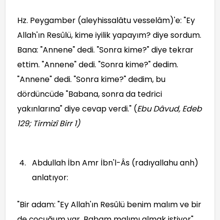
Hz. Peygamber (aleyhissalâtu vesselâm)'e: "Ey
Allah'ın Resûlü, kime iyilik yapayım? diye sordum.
Bana: "Annene" dedi. "Sonra kime?" diye tekrar
ettim. "Annene" dedi. "Sonra kime?" dedim.
"Annene" dedi. "Sonra kime?" dedim, bu
dördüncüde "Babana, sonra da tedrici
yakınlarına" diye cevap verdi." (
Ebu Dâvud, Edeb
129; Tirmizî Birr 1
)
Abdullah İbn Amr İbn'l-Âs (radıyallahu anh)
anlatıyor:
"Bir adam: "Ey Allah'ın Resûlü benim malım ve bir
de çocuğum var. Babam malımı almak istiyor"