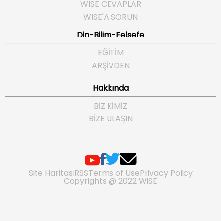
WISE CEVAPLAR
WISE'A SORUN
Din-Bilim-Felsefe
EĞITIM
ARŞIVDEN
Hakkında
BIZ KIMIZ
BIZE ULAŞIN
Site Haritası
RSS
Terms of Use
Privacy Policy
Copyrights @ 2022 WISE