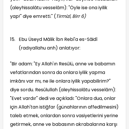
(aleyhissalâtu vesselâm): "Öyle ise ona iyilik
yap!" diye emretti." (
Tirmizî, Birr 6
)
Ebu Üseyd Mâlik İbn Rebî'a es-Sâidî
(radıyallahu anh) anlatıyor:
"Bir adam: "Ey Allah'ın Resûlü, anne ve babamın
vefatlarından sonra da onlara iyilik yapma
imkânı var mı, ne ile onlara iyilik yapabilirim?"
diye sordu. Resûlullah (aleyhissalâtu vesselâm):
"Evet vardır" dedi ve açıkladı: "Onlara dua, onlar
için Allah'tan istiğfar (günahlarının affedilmesini)
taleb etmek, onlardan sonra vasiyetlerini yerine
getirmek, anne ve babasının akrabalarına karşı