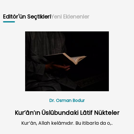
Editör'ün Seçtikleri
Yeni Eklenenler
Dr. Osman Bodur
Kur’ân’ın Üslûbundaki Lâtif Nükteler
Kur’ân, Allah kelâmıdır. Bu itibarla da o,..