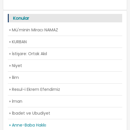
Konular
» Mü'minin Miracı NAMAZ
» KURBAN
» İstişare: Ortak Akıl
» Niyet
» İlim
» Resul-i Ekrem Efendimiz
» İman
» İbadet ve Ubudiyet
» Anne-Baba Hakkı