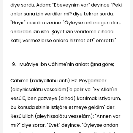
diye sordu. Adam: "Ebeveynim var" deyince "Peki,
onlar sana izin verdiler mi? diye tekrar sordu.
"Hayır" cevabı üzerine: "Öyleyse onlara geri dön,
onlardan izin iste. Şâyet izin verirlerse cihada
katıl, vermezlerse onlara hizmet et!" emretti."
Muâviye İbn Câhime'nin anlattığına göre;
Câhime (radıyallahu anh) Hz. Peygamber
(aleyhissalâtu vesselâm)'e gelir ve: "Ey Allah'ın
Resûlü, ben gazveye (cihad) katılmak istiyorum,
bu konuda sizinle istişâre etmeye geldim" der.
Resûlullah (aleyhissalâtu vesselâm): "Annen var
mı?" diye sorar. "Evet" deyince, "Öyleyse ondan