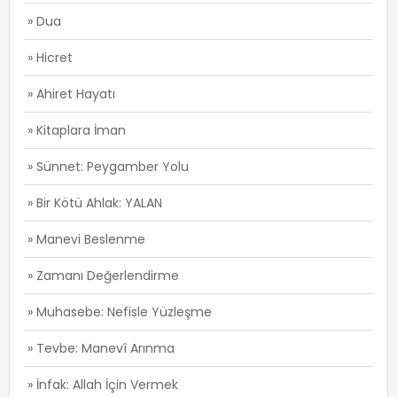
» Dua
» Hicret
» Ahiret Hayatı
» Kitaplara İman
» Sünnet: Peygamber Yolu
» Bir Kötü Ahlak: YALAN
» Manevi Beslenme
» Zamanı Değerlendirme
» Muhasebe: Nefisle Yüzleşme
» Tevbe: Manevî Arınma
» İnfak: Allah İçin Vermek