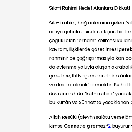
Sıla-i Rahimi Hedef Alanlara Dikkat!
Sıla-i rahim, bağ anlamına gelen “sı
araya getirilmesinden oluşan bir ter
çoğulu olan “erhâm” kelimesi kullanıl
kavram, ilişkilerde gözetilmesi gerek
rahmini” de çağrıştırmasıyla kan bağı
da evlenme yoluyla oluşan akrabalık
gözetme, ihtiyaç anlarında imkânla
ve destek olmak” demektir. Bu hakl
davranmak da “kat-ı rahim” yani akr
bu Kur’ân ve Sünnet’te yasaklanan
Allah Resûlü (aleyhissalâtu vesselâ
kimse
Cennet’e giremez.”
2
buyurur 