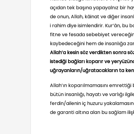
açıdan tek başına yapayalnız bir haya
de onun, Allah, kâinat ve diğer insan
i rahim diye isimlendirir. Kur’ân, 
fitne ve fesada sebebiyet vereceğin
kaybedeceğini hem de insanlığa zarar
Allah’a kesin söz verdikten sonra sö
istediği bağları koparır ve yeryüzünd
uğrayanların/uğratacakların ta kendi
Allah’ın koparılmamasını emrettiği 
bütün insanlığı, hayatı ve varlığı il
ferdin/ailenin iç huzuru yakalamasın
de garanti altına alan bu sağlam ilişk