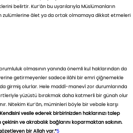
ini belirtir. Kur’ân bu uyarılarıyla Müslümanların
rin zulümlerine âlet ya da ortak olmamaya dikkat etmeleri
î sorumluluk olmasının yanında önemli kul haklarından da
u yerine getirmeyenler sadece ilâhi bir emri çiğnemekle
da girmiş olurlar. Hele maddî-manevî zor durumlarında
ertleriyle yüzüstü bırakmak daha katmerli bir günah olur
nır. Nitekim Kur’ân, müminleri böyle bir vebale karşı
Kendisini vesile ederek birbirinizden haklarınızı talep
en çekinin ve akrabalık bağlarını koparmaktan sakının.
gözetleyen bir Allah var.”
5