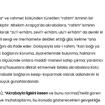
la” ve rahmet kökünden türetilen “rahim” isminin bir
kiptir. Nitekim Arapça’da akrabalara, “rahim” isminin
arak “zü’l-erhâm, zevi’l-erhâm, ulu’l-erhâm” da denilir ki
li sevgi ve merhamete delâlet ettiği gibi, kelime “ana
nı da ifade eder. Dolayısıyla sıla-i rahim, “Kan bağı ya
 bağlarını koruma, ziyaretlerinde bulunma, haklarını
rı ölçüsünde onlara maddî-manevî sahip çıkma; yardımcı
ara/hususlara dikkat etmemek bilakis akrabalara kötü
abalık bağlarını kesip-koparmak olarak adlandırılır ki
 büyük günahlardandır.
m),
“Akrabayla ilgisini kesen
ve bunu normal/helâl gören
ve muhataplarını, bu konuda gösterecekleri gevşekliğe