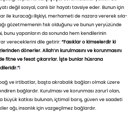
tı değil sosyal, canlı bir hayatı tavsiye eder. Bunun için
lar ile kuracağı ilişkiyi, merhameti de nazara vererek sıla-
bu bağı gözetmemenin fısk olduğunu ve bunun yeryüzünde
i, bunu yapanların da sonunda hem kendilerinin
 vereceklerini dile getirir:
“Fasıklar o kimselerdir ki
zlerinden dönerler. Allah’ın kurulmasını ve korunmasını
e fitne ve fesat çıkarırlar. İşte bunlar hüsrana
leridir.”
1
bağ ve irtibatlar, başta akrabalık bağları olmak üzere
gilendiren bağlardır. Kurulması ve korunması zarurî olan,
a büyük katkısı bulunan, içtimaî barış, güven ve saadeti
iler ağı, insanlık için vazgeçilmez bağlardır.