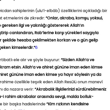
cdan sahiplerinin (ulu’l-elbâb) özelliklerini açıkladığı bir
t etmelerini de zikredir:
“Onlar, akraba, komşu, yoksul,
ereken ilgi ve yakınlığı göstererek Allah’ın
eliştirip canlandıran, Rab’lerine karşı yürekleri saygıyla
r şekilde hesaba çekilmekten korkan ve o gün gelip
eken kimselerdir.”
6
tibatlı ele alır ve şöyle buyurur:
“Sizden Allah’a ve
ikram etsin. Allah’a ve ahiret gününe iman eden kimse
 ahiret gününe iman eden kimse ya hayır söylesin ya da
i rahime özellikle teşvik eden Allah Resûlü onun manevî
ı da nazara verir:
“Akrabalık ilişkilerinizi sürdürebilmeniz
sıla-i rahim akrabalar arasında sevgi, malda bolluk-
e bir başka hadislerinde
“Kim rızkının kendisine