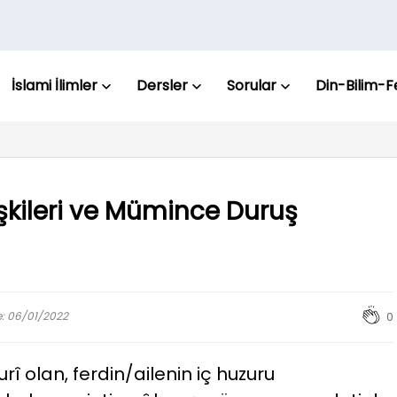
İslami İlimler
Dersler
Sorular
Din-Bilim-F
lişkileri ve Mümince Duruş
e: 06/01/2022
0
î olan, ferdin/ailenin iç huzuru