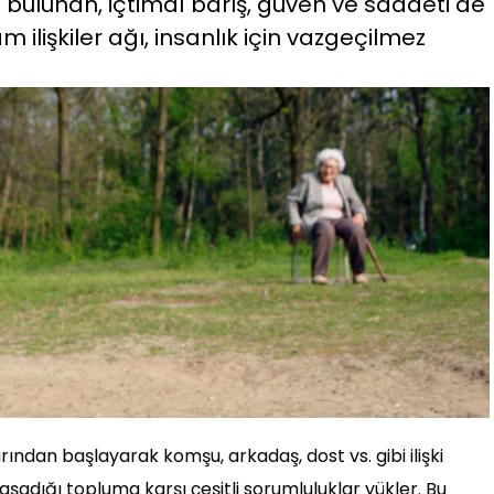
bulunan, içtimaî barış, güven ve saadeti de
 ilişkiler ağı, insanlık için vazgeçilmez
ından başlayarak komşu, arkadaş, dost vs. gibi ilişki
aşadığı topluma karşı çeşitli sorumluluklar yükler. Bu