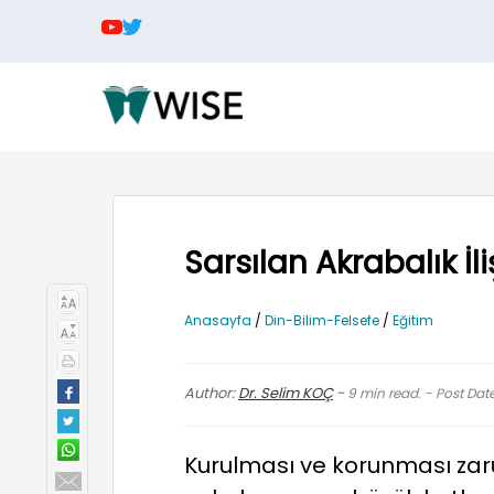
Sarsılan Akrabalık İ
Anasayfa
/
Din-Bilim-Felsefe
/
Eğitim
Author:
Dr. Selim KOÇ
-
9
min read. - Post Dat
Kurulması ve korunması zarur