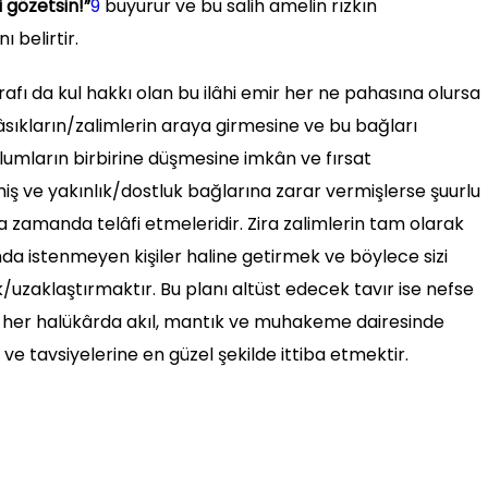
i gözetsin!”
9
buyurur ve bu salih amelin rızkın
ı belirtir.
arafı da kul hakkı olan bu ilâhi emir her ne pahasına olursa
âsıkların/zalimlerin araya girmesine ve bu bağları
mların birbirine düşmesine imkân ve fırsat
rmiş ve yakınlık/dostluk bağlarına zarar vermişlerse şuurlu
 zamanda telâfi etmeleridir. Zira zalimlerin tam olarak
nında istenmeyen kişiler haline getirmek ve böylece sizi
uzaklaştırmaktır. Bu planı altüst edecek tavır ise nefse
l her halükârda akıl, mantık ve muhakeme dairesinde
 ve tavsiyelerine en güzel şekilde ittiba etmektir.