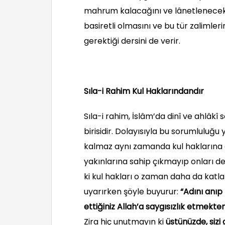
mahrum kalacağını ve lânetlenecekler
basiretli olmasını ve bu tür zalimle
gerektiği dersini de verir.
Sıla-i Rahim Kul Haklarındandır
Sıla-i rahim, İslâm’da dinî ve ahlâk
birisidir. Dolayısıyla bu sorumluluğ
kalmaz aynı zamanda kul haklarına 
yakınlarına sahip çıkmayıp onları d
ki kul hakları o zaman daha da katla
uyarırken şöyle buyurur:
“Adını anıp 
ettiğiniz Allah’a saygısızlık etmekt
Zira hiç unutmayın ki
üstünüzde, sizi 