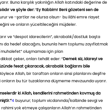
yarır. Buna karşılık yakınlığın Allah katındaki değerine de
ılıdır ve şöyle der: ‘Ey Rabbim! Beni gözeteni sen de
rur ve -şartlar ne olursa olsun- bu ilâhi emre riayet
eğini ve onların yüceltileceğini müjdeler.
rır ve “despot idarecilerin”, akrabalık/dostluk başta
ını da hedef alacağını, bununla hem toplumu zayıflatmak
m/muhalefet” oluşmaması için plan
ikkat çeker, onları tehdit eder: “
Demek siz, idareyi ve
zünde fesat çıkaracak, akrabalık bağlarını bile
Böylece Allah, bir taraftan onların sinsi planlarını deşifre
 onların bu tür tuzaklarına düşmeme mevzuunda uyarır.
mselerdir ki Allah, kendilerini rahmetinden kovmuş da
iştir.”
4
buyurur; toplum vicdanında/kalbinde sevgi ve
 rahimi yok etmeye çalışanların Allah’ın rahmetinden