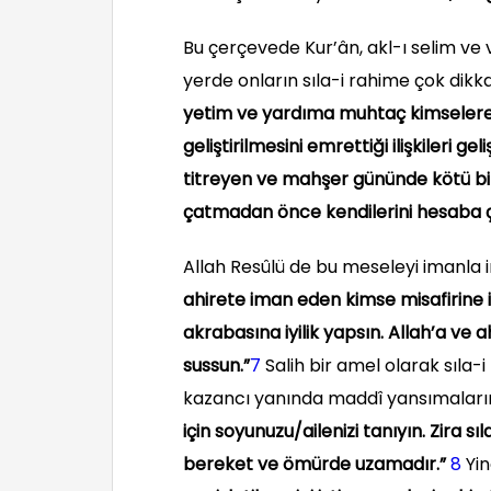
Bu çerçevede Kur’ân, akl-ı selim ve vi
yerde onların sıla-i rahime çok dikka
yetim ve yardıma muhtaç kimselere g
geliştirilmesini emrettiği ilişkileri g
titreyen ve mahşer gününde kötü bi
çatmadan önce kendilerini hesaba ç
Allah Resûlü de bu meseleyi imanla ir
ahirete iman eden kimse misafirine 
akrabasına iyilik yapsın. Allah’a ve
sussun.”
7
Salih bir amel olarak sıla-
kazancı yanında maddî yansımaların
için soyunuzu/ailenizi tanıyın. Zira 
bereket ve ömürde uzamadır.”
8
Yin