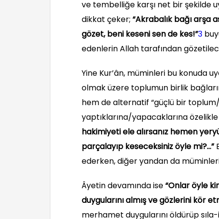
ve tembelliğe karşı net bir şekilde u
dikkat çeker;
“Akrabalık bağı arşa as
gözet, beni keseni sen de kes!”
3
buyu
edenlerin Allah tarafından gözetilec
Yine Kur’ân, müminleri bu konuda uya
olmak üzere toplumun birlik bağlar
hem de alternatif “güçlü bir toplu
yaptıklarına/yapacaklarına özelikle d
hakimiyeti ele alırsanız hemen yeryü
parçalayıp keseceksiniz öyle mi?…”
ederken, diğer yandan da müminleri
Âyetin devamında ise
“Onlar öyle ki
duygularını almış ve gözlerini kör etm
merhamet duygularını öldürüp sıla-i