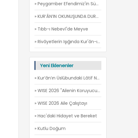
» Peygamber Efendimiz'in Sünnetine Göre Ticaret Esasları -1
» KUR’ÂN’IN OKUNUŞUNDA DURAKLAR
» Tıbb-ı Nebevî'de Meyve
» Rivâyetlerin Işığında Kur'ân-ı Kerîm'in Cem' edilmesi
Yeni Eklenenler
» Kur’ân’ın Üslûbundaki Lâtif Nükteler
» WISE 2026 "Ailenin Koruyucu Rolü" Çalıştayı Sonuç Raporu
» WISE 2026 Aile Çalıştayı
» Hac'daki Hidayet ve Bereket
» Kutlu Doğum