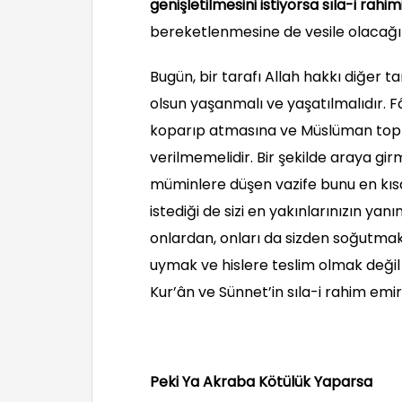
genişletilmesini istiyorsa sıla-i rahim
bereketlenmesine de vesile olacağın
Bugün, bir tarafı Allah hakkı diğer t
olsun yaşanmalı ve yaşatılmalıdır. F
koparıp atmasına ve Müslüman toplu
verilmemelidir. Bir şekilde araya gi
müminlere düşen vazife bunu en kısa
istediği de sizi en yakınlarınızın ya
onlardan, onları da sizden soğutmak/
uymak ve hislere teslim olmak deği
Kur’ân ve Sünnet’in sıla-i rahim emir
Peki Ya Akraba Kötülük Yaparsa