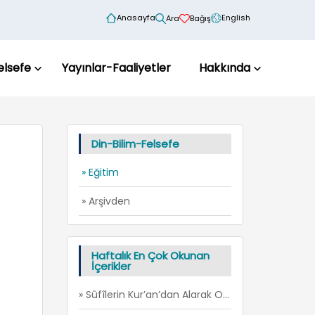
Anasayfa
English
Ara
Bağış
elsefe
Yayınlar-Faaliyetler
Hakkında
Din-Bilim-Felsefe
» Eğitim
» Arşivden
Haftalık En Çok Okunan
İçerikler
» Sûfîlerin Kur’an’dan Alarak Oluşturdukları Literatüre İki Örnek: İ’TİSÂM ve FİRÂR -1