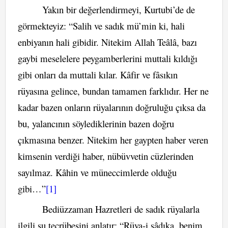
Yakın bir değerlendirmeyi, Kurtubi’de de
görmekteyiz: “Salih ve sadık mü’min ki, hali
enbiyanın hali gibidir. Nitekim Allah Teâlâ, bazı
gaybi meselelere peygamberlerini muttali kıldığı
gibi onları da muttali kılar. Kâfir ve fâsıkın
rüyasına gelince, bundan tamamen farklıdır. Her ne
kadar bazen onların rüyalarının doğruluğu çıksa da
bu, yalancının söylediklerinin bazen doğru
çıkmasına benzer. Nitekim her gaypten haber veren
kimsenin verdiği haber, nübüvvetin cüzlerinden
sayılmaz. Kâhin ve müneccimlerde olduğu
gibi…”
[1]
Bediüzzaman Hazretleri de sadık rüyalarla
ilgili şu tecrübesini anlatır: “Rüya-i sâdıka, benim