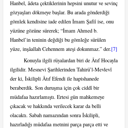
Hanbel, âdeta çektiklerinin hepsini unutur ve sevinç
gözyaşları dökmeye başlar. Bu arada gönderdiği
gömlek kendisine iade edilen İmam Şafiî ise, onu
yüzüne gözüne sürerek; “İmam Ahmed b.
Hanbel’in teninin değdiği bu gömleğe sürülen
yüze, inşâallah Cehennem ateşi dokunmaz.” der.
[7]
Konuyla ilgili rüyalardan biri de Âtıf Hocayla
ilgilidir. Mesnevi Şarihlerinden Tahirü’l-Mevlevî
der ki, İskilipli Âtıf Efendi ile hapishanede
beraberdik. Son duruşma için çok ciddî bir
müdafaa hazırlamıştı. Ertesi gün mahkemeye
çıkacak ve hakkında verilecek karar da belli
olacaktı. Sabah namazından sonra İskilipli,
hazırladığı müdafaa metnini parça parça etti ve