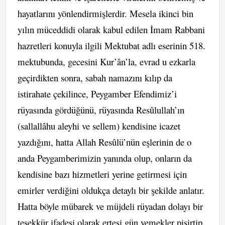
hayatlarını yönlendirmişlerdir. Mesela ikinci bin
yılın müceddidi olarak kabul edilen İmam Rabbani
hazretleri konuyla ilgili Mektubat adlı eserinin 518.
mektubunda, gecesini Kur’ân’la, evrad u ezkarla
geçirdikten sonra, sabah namazını kılıp da
istirahate çekilince, Peygamber Efendimiz’i
rüyasında gördüğünü, rüyasında Resûlullah’ın
(sallallâhu aleyhi ve sellem) kendisine icazet
yazdığını, hatta Allah Resûlü’nün eşlerinin de o
anda Peygamberimizin yanında olup, onların da
kendisine bazı hizmetleri yerine getirmesi için
emirler verdiğini oldukça detaylı bir şekilde anlatır.
Hatta böyle mübarek ve müjdeli rüyadan dolayı bir
teşekkür ifadesi olarak ertesi gün yemekler pişirtip