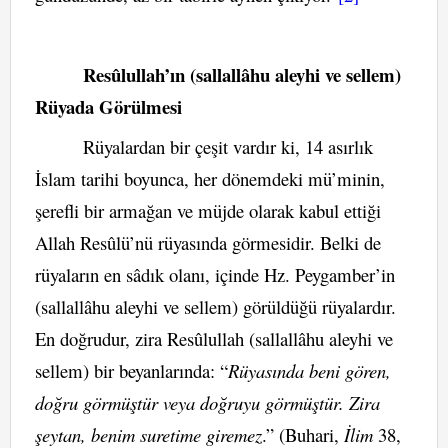
Resûlullah’ın (sallallâhu aleyhi ve sellem)
Rüyada Görülmesi
Rüyalardan bir çeşit vardır ki, 14 asırlık
İslam tarihi boyunca, her dönemdeki mü’minin,
şerefli bir armağan ve müjde olarak kabul ettiği
Allah Resûlü’nü rüyasında görmesidir. Belki de
rüyaların en sâdık olanı, içinde Hz. Peygamber’in
(sallallâhu aleyhi ve sellem) görüldüğü rüyalardır.
En doğrudur, zira Resûlullah (sallallâhu aleyhi ve
sellem) bir beyanlarında: “
Rüyasında beni gören,
doğru görmüştür veya doğruyu görmüştür. Zira
şeytan, benim suretime giremez
.” (Buhari,
İlim
38,