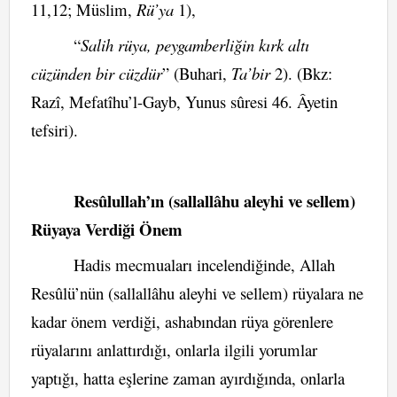
11,12; Müslim,
Rü’ya
1),
“
Salih rüya, peygamberliğin kırk altı
cüzünden bir cüzdür
” (Buhari,
Ta’bir
2). (Bkz:
Razî, Mefatîhu’l-Gayb, Yunus sûresi 46. Âyetin
tefsiri).
Resûlullah’ın (sallallâhu aleyhi ve sellem)
Rüyaya Verdiği Önem
Hadis mecmuaları incelendiğinde, Allah
Resûlü’nün (sallallâhu aleyhi ve sellem) rüyalara ne
kadar önem verdiği, ashabından rüya görenlere
rüyalarını anlattırdığı, onlarla ilgili yorumlar
yaptığı, hatta eşlerine zaman ayırdığında, onlarla