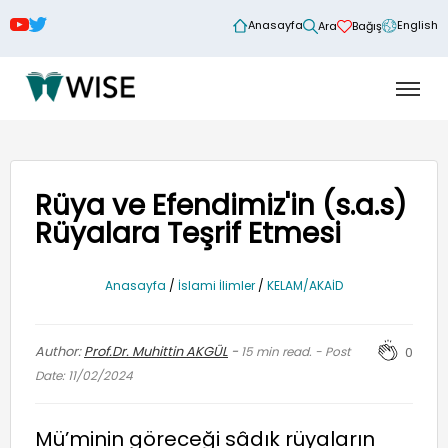
Anasayfa
English
Ara
Bağış
Rüya ve Efendimiz'in (s.a.s)
Rüyalara Teşrif Etmesi
Anasayfa
/
İslami İlimler
/
KELAM/AKAİD
Author:
Prof.Dr. Muhittin AKGÜL
-
15
min read. - Post
0
Date: 11/02/2024
Mü’minin göreceği sâdık rüyaların