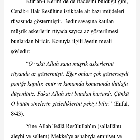
Kur’ân-ı Kerim’de de ifadesini bulduğu gibi,
Cenâb-ı Hak Resûlüne istikbale ait bazı müjdeleri
rüyasında göstermiştir. Bedir savaşına katılan
müşrik askerlerin rüyada sayıca az gösterilmesi
bunlardan biridir. Konuyla ilgili âyetin meali
şöyledir:
“
O vakit Allah sana müşrik askerlerini
rüyanda az göstermişti. Eğer onları çok gösterseydi
paniğe kapılır, emir ve kumanda konusunda ihtilafa
düşerdiniz. Fakat Allah sizi bundan kurtardı. Çünkü
O bütün sinelerin gizlediklerini pekiyi bilir
.” (Enfal,
8/43).
Yine Allah Teâlâ Resûlullah’ın (sallallâhu
aleyhi ve sellem) Mekke’ye ashabıyla emniyet ve