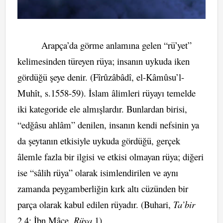
Arapça’da görme anlamına gelen “rü’yet”
kelimesinden türeyen rüya; insanın uykuda iken
gördüğü şeye denir. (Fîrûzâbâdî, el-Kâmûsu’l-
Muhît, s.1558-59). İslam âlimleri rüyayı temelde
iki kategoride ele almışlardır. Bunlardan birisi,
“edğâsu ahlâm” denilen, insanın kendi nefsinin ya
da şeytanın etkisiyle uykuda gördüğü, gerçek
âlemle fazla bir ilgisi ve etkisi olmayan rüya; diğeri
ise “sâlih rüya” olarak isimlendirilen ve aynı
zamanda peygamberliğin kırk altı cüzünden bir
parça olarak kabul edilen rüyadır. (Buhari,
Ta’bir
2,4; İbn Mâce,
Rüya
1)