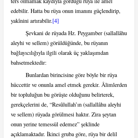
ters olmamak kaydıyla gördüğü rüya ile amel
edebilir. Hatta bu rüya onun imanını güçlendirip,
yakînini artırabilir.
[4]
Şevkani de rüyada Hz. Peygamber (sallallâhu
aleyhi ve sellem) görüldüğünde, bu rüyanın
bağlayıcılığıyla ilgili olarak üç yaklaşımdan
bahsetmektedir:
Bunlardan birincisine göre böyle bir rüya
hüccettir ve onunla amel etmek gerekir. Âlimlerden
bir topluluğun bu görüşte olduğunu belirterek,
gerekçelerini de, “Resûlullah’ın (sallallâhu aleyhi
ve sellem) rüyada görülmesi haktır. Zira şeytan
onun yerine temessül edemez” şeklinde
açıklamaktadır. İkinci gruba göre, rüya bir delil