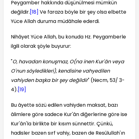
Peygamber hakkında düşünülmesi mümkün
değildir.
[18]
Ve faraza böyle bir şey olsa elbette
Yüce Allah duruma müdâhale ederdi.
Nihâyet Yüce Allah, bu konuda Hz. Peygamberle
ilgili olarak şöyle buyurur:
"
O, havadan konuşmaz, O(na inen Kur'ân veya
O'nun söyledikleri), kendisine vahyedilen
vahiyden başka bir şey değildir
" (Necm, 53/ 3-
4).
[19]
Bu âyette sözü edilen vahiyden maksat, bazı
âlimlere göre sadece Kur'ân diğerlerine göre ise
Kur'ân'la birlikte bir kısım sünnettir. Çünkü,
hadisler bazen sırf vahiy, bazen de Resûlullah'ın