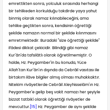
emrettikten sonra, yolculuk sırasında herhangi
bir tehlikeden korkulduğu takdirde yaya yahut
binmiş olarak namaz kılınabileceğini, ama
tehlike geçtikten sonra, kendisinin öğrettiği
şekilde namazın normal bir şekilde kılınmasını
emretmektedir. Buradaki "size öğrettiği şekilde"
ifâdesi dikkat çekicidir. Bilindiği gibi namaz
Kur'ân'da tafsilâtlı olarak öğretilmemiştir. O
halde, Hz. Peygamber'in bu konuda, Yüce
Allah'tan Kur'ân'ın dışında da Cebrâil vasıtası ile
birtakım ilâve bilgiler almış olması muhakkaktır.
Nitekim rivâyetlerde Cebrâil Aleyhisselâm'ın Hz.
Peygamber'e gelip beş vakit namazı her şeyiyle
bizzat tatbikî olarak öğrettiği rivâyetler de
mevcuttur.
[15]
Hz. Peygamber de aynı şekilde