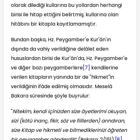
olarak dilediği kullarına bu yollardan herhangi
birisi ile hitap ettiğini belirtmiş; kullarına olan
hitâbını bir kitapla kayıtlamamıştır.
Bundan başka, Hz. Peygamber'e Kur'ân'ın
dışında da vahiy verildiğine delâlet eden
hususlardan birisi de Kur'ân'da, Hz. Peygamber'e
ve diğer bazı peygamberlere
[7]
kendilerine
verilen kitapların yanında bir de "hikmet"in
verildiğinin ifâde edilmiş olmasıdır. Meselâ
Bakara sûresinde şöyle buyrulur:
"
Nitekim, kendi içinizden size âyetlerimi okuyan,
sizi (kötü inanç, fikir, söz ve fiillerden) arındıran,
size Kitap ve hikmeti ve bilmediklerinizi öğreten
bir peygamber gönderdik
” (Bakara, 2/151).
[8]