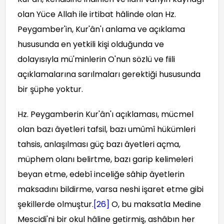
olan Yüce Allah ile irtibat hâlinde olan Hz.
Peygamber'in, Kur'ân'ı anlama ve açıklama
hususunda en yetkili kişi olduğunda ve
dolayısıyla mü'minlerin O'nun sözlü ve fiili
açıklamalarına sarılmaları gerektiği hususunda
bir şüphe yoktur.
Hz. Peygamberin Kur'ân'ı açıklaması, mücmel
olan bazı âyetleri tafsil, bazı umûmî hükümleri
tahsis, anlaşılması güç bazı âyetleri açma,
müphem olanı belirtme, bazı garip kelimeleri
beyan etme, edebî inceliğe sâhip âyetlerin
maksadını bildirme, varsa neshi işaret etme gibi
şekillerde olmuştur.
[26]
O, bu maksatla Medine
Mescidi'ni bir okul hâline getirmiş, ashâbın her