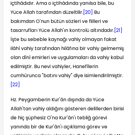
içtihâdıdır. Ama o içtihâdında yanılsa bile, bu
Yüce Allah tarafından düzeltilir.
[20]
Bu
bakımdan O'nun bütün sözleri ve fiilleri ve
tasarrufları Yüce Allah'ın kontrolü altındadır.
[21]
İşte bu sebeble kaynağı vahiy olmayan fakat
ilâhî vahiy tarafından hilâfına bir vahiy gelmemiş
olan dînî emirleri ve uygulamaları da vahiy kabul
edilmiştir. Bu nevi vahiyler, Hanefîlerin
cumhûrunca "batını vahiy" diye isimlendirilmiştir.
[22]
Hz. Peygamberin Kur'ân dışında da Yüce
Allah'tan vahiy aldığını gösteren delillerden birisi
de hiç şüphesiz O'na Kur'ân'ı tebliğ görevi
yanında bir de Kur'ân'ı açıklama görev ve