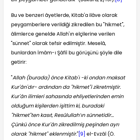
Bu ve benzeri âyetlerde, Kitab'a ilâve olarak
peygamberlere verildiği zikredilen bu "hikmet",
âlimlerce genelde Allah'ın elçilerine verilen
"sünnet" olarak tefsir edilmiştir. Meselâ,
bunlardan İmâm-ı Şâfiî bu görüşünü şöyle dile
getirir:
"
Allah (burada) önce Kitab'ı -ki ondan maksat
Kur'ân'dır- ardından da "hikmet"i zikretmiştir.
Kur'ân ilimleri sahasında ehliyetlerinden emin
olduğum kişilerden işittim ki, buradaki
"hikmet"ten kasıt, Resûlullah’ın sünnetidir...
Çünkü önce Kur'ân zikredilmiş peşinden ayrı
olarak "hikmet" eklenmiştir
."
[9]
el-Evzâî (Ö.