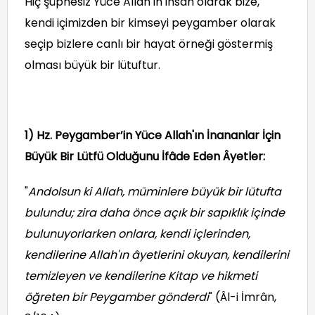
Hiç şüphesiz Yüce Allah'ın insan olarak bize,
kendi içimizden bir kimseyi peygamber olarak
seçip bizlere canlı bir hayat örneği göstermiş
olması büyük bir lütuftur.
1) Hz. Peygamber’in Yüce Allah'ın İnananlar İçin
Büyük Bir Lütfü Olduğunu İfâde Eden Âyetler:
"
Andolsun ki Allah, müminlere büyük bir lütufta
bulundu; zira daha önce açık bir sapıklık içinde
bulunuyorlarken onlara, kendi içlerinden,
kendilerine Allah'ın âyetlerini okuyan, kendilerini
temizleyen ve kendilerine Kitap ve hikmeti
öğreten bir Peygamber gönderdi
" (Âl-i İmrân,