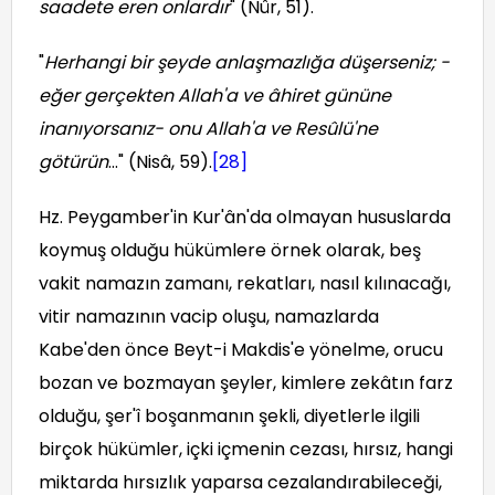
saadete eren onlardır
" (Nûr, 51).
"
Herhangi bir şeyde anlaşmazlığa düşerseniz; -
eğer gerçekten Allah'a ve âhiret gününe
inanıyorsanız- onu Allah'a ve Resûlü'ne
götürün
..." (Nisâ, 59).
[28]
Hz. Peygamber'in Kur'ân'da olmayan hususlarda
koymuş olduğu hükümlere örnek olarak, beş
vakit namazın zamanı, rekatları, nasıl kılınacağı,
vitir namazının vacip oluşu, namazlarda
Kabe'den önce Beyt-i Makdis'e yönelme, orucu
bozan ve bozmayan şeyler, kimlere zekâtın farz
olduğu, şer'î boşanmanın şekli, diyetlerle ilgili
birçok hükümler, içki içmenin cezası, hırsız, hangi
miktarda hırsızlık yaparsa cezalandırabileceği,