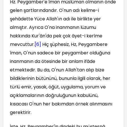
Hz. Peygamber'e îman müslüman olmanın önde
gelen şartlarındandır. O'nun adı kelime-i
şehâdette Yüce Allah'ın adı ile birlikte yer
almıştır. Ayrıca O'na inanmanın lüzumu
hakkında Kur'ân'da pek çok âyet-i kerîme
mevcuttur.
[6]
Hiç şüphesiz, Hz, Peygambere
îman, O'nun sadece bir peygamber olduğuna
inanmanın da ötesinde bir anlam ifâde
etmektedir. Bu da, O'nun Allah'tan alıp bize
bildiklerinin bütününü, bununla ilgili olarak, her
türlü emir, yasak, öğüt, uygulama, yorum ve
açıklamalarının doğruluğunun kabulünü,
kısacası O'nun her bakımdan örnek alınmasını
gerektirir.
İşte, Hz. Peygamber'in dindeki bu müstesnâ