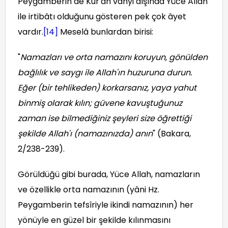
Peygamberin de Kur'ân vahyi dışında Yüce Allah
ile irtibâtı olduğunu gösteren pek çok âyet
vardır.
[14]
Meselâ bunlardan birisi:
"
Namazları ve orta namazını koruyun, gönülden
bağlılık ve saygı ile Allah'ın huzuruna durun.
Eğer (bir tehlikeden) korkarsanız, yaya yahut
binmiş olarak kılın; güvene kavuştuğunuz
zaman ise bilmediğiniz şeyleri size öğrettiği
şekilde Allah'ı (namazınızda) anın
" (Bakara,
2/238-239).
Görüldüğü gibi burada, Yüce Allah, namazların
ve özellikle orta namazının (yâni Hz.
Peygamberin tefsîriyle ikindi namazının) her
yönüyle en güzel bir şekilde kılınmasını