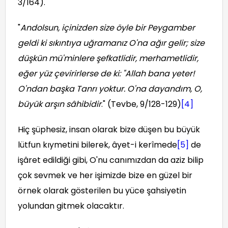
3/164).
"
Andolsun, içinizden size öyle bir Peygamber
geldi ki sıkıntıya uğramanız O'na ağır gelir; size
düşkün mü'minlere şefkatlidir, merhametlidir,
eğer yüz çevirirlerse de ki: "Allah bana yeter!
O'ndan başka Tanrı yoktur. O'na dayandım, O,
büyük arşın sâhibidir
." (Tevbe, 9/128-129)
[4]
Hiç şüphesiz, insan olarak bize düşen bu büyük
lütfun kıymetini bilerek, âyet-i kerîmede
[5]
de
işâret edildiği gibi, O'nu canımızdan da aziz bilip
çok sevmek ve her işimizde bize en güzel bir
örnek olarak gösterilen bu yüce şahsiyetin
yolundan gitmek olacaktır.