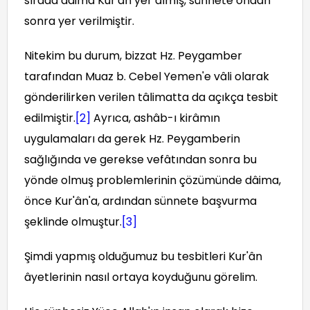
sırada dâima Kur'ân yer almış, sünnete ondan
sonra yer verilmiştir.
Nitekim bu durum, bizzat Hz. Peygamber
tarafından Muaz b. Cebel Yemen'e vâli olarak
gönderilirken verilen tâlimatta da açıkça tesbit
edilmiştir.
[2]
Ayrıca, ashâb-ı kirâmın
uygulamaları da gerek Hz. Peygamberin
sağlığında ve gerekse vefâtından sonra bu
yönde olmuş problemlerinin çözümünde dâima,
önce Kur'ân'a, ardından sünnete başvurma
şeklinde olmuştur.
[3]
Şimdi yapmış olduğumuz bu tesbitleri Kur'ân
âyetlerinin nasıl ortaya koyduğunu görelim.