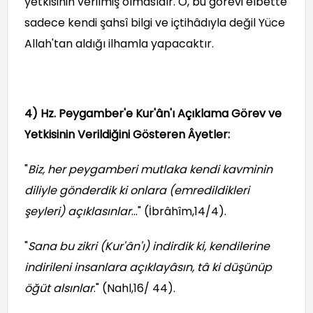
yetkisinin verilmiş olmasıdır. O, bu görevi elbette
sadece kendi şahsî bilgi ve içtihâdıyla değil Yüce
Allah'tan aldığı ilhamla yapacaktır.
4) Hz. Peygamber'e Kur'ân'ı Açıklama Görev ve
Yetkisinin Verildiğini Gösteren Âyetler:
"
Biz, her peygamberi mutlaka kendi kavminin
diliyle gönderdik ki onlara (emredildikleri
şeyleri) açıklasınlar
..." (İbrâhîm,14/4).
"
Sana bu zikri (Kur'ân'ı) indirdik ki, kendilerine
indirileni insanlara açıklayâsın, tâ ki düşünüp
öğüt alsınlar
." (Nahl,16/ 44).