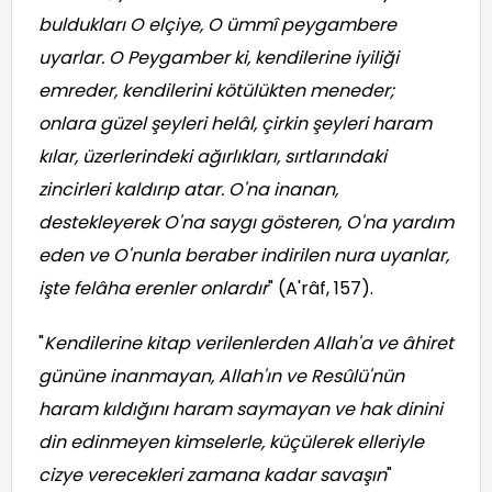
buldukları O elçiye, O ümmî peygambere
uyarlar. O Peygamber ki, kendilerine iyiliği
emreder, kendilerini kötülükten meneder;
onlara güzel şeyleri helâl, çirkin şeyleri haram
kılar, üzerlerindeki ağırlıkları, sırtlarındaki
zincirleri kaldırıp atar. O'na inanan,
destekleyerek O'na saygı gösteren, O'na yardım
eden ve O'nunla beraber indirilen nura uyanlar,
işte felâha erenler onlardır
" (A'râf, 157).
"
Kendilerine kitap verilenlerden Allah'a ve âhiret
gününe inanmayan, Allah'ın ve Resûlü'nün
haram kıldığını haram saymayan ve hak dinini
din edinmeyen kimselerle, küçülerek elleriyle
cizye verecekleri zamana kadar savaşın
"