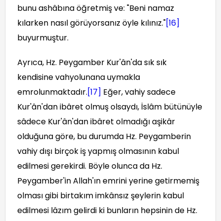
bunu ashâbına öğretmiş ve: "Beni namaz
kılarken nasıl görüyorsanız öyle kılınız."
[16]
buyurmuştur.
Ayrıca, Hz. Peygamber Kur'ân'da sık sık
kendisine vahyolunana uymakla
emrolunmaktadır.
[17]
Eğer, vahiy sadece
Kur'ân'dan ibâret olmuş olsaydı, İslâm bütünüyle
sâdece Kur'ân'dan ibâret olmadığı aşikâr
olduğuna göre, bu durumda Hz. Peygamberin
vahiy dışı birçok iş yapmış olmasının kabul
edilmesi gerekirdi. Böyle olunca da Hz.
Peygamber'in Allah'ın emrini yerine getirmemiş
olması gibi birtakım imkânsız şeylerin kabul
edilmesi lâzım gelirdi ki bunların hepsinin de Hz.