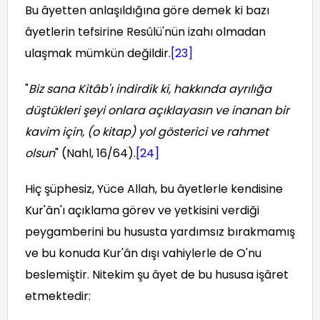
Bu âyetten anlaşıldığına göre demek ki bazı
âyetlerin tefsirine Resûlü'nün izahı olmadan
ulaşmak mümkün değildir.
[23]
"
Biz sana Kitâb'ı indirdik ki, hakkında ayrılığa
düştükleri şeyi onlara açıklayasın ve inanan bir
kavim için, (o kitap) yol gösterici ve rahmet
olsun
" (Nahl, 16/64).
[24]
Hiç şüphesiz, Yüce Allah, bu âyetlerle kendisine
Kur'ân'ı açıklama görev ve yetkisini verdiği
peygamberini bu hususta yardımsız bırakmamış
ve bu konuda Kur'ân dışı vahiylerle de O'nu
beslemiştir. Nitekim şu âyet de bu hususa işâret
etmektedir: