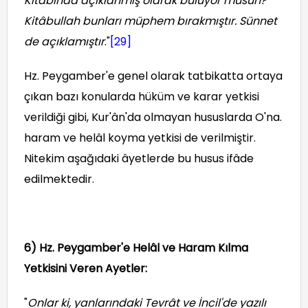
Kitâbında açıklanmış olarak buluyor musun?
Kitâbullah bunları müphem bırakmıştır. Sünnet
de açıklamıştır
."
[29]
Hz. Peygamber'e genel olarak tatbikatta ortaya
çıkan bazı konularda hüküm ve karar yetkisi
verildiği gibi, Kur'ân'da olmayan hususlarda O'na.
haram ve helâl koyma yetkisi de verilmiştir.
Nitekim aşağıdaki âyetlerde bu husus ifâde
edilmektedir.
6) Hz. Peygamber'e Helâl ve Haram Kılma
Yetkisini Veren Ayetler:
"
Onlar ki, yanlarındaki Tevrât ve İncil'de yazılı