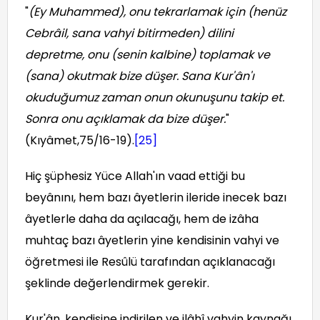
"
(Ey Muhammed), onu tekrarlamak için (henüz
Cebrâil, sana vahyi bitirmeden) dilini
depretme, onu (senin kalbine) toplamak ve
(sana) okutmak bize düşer. Sana Kur'ân'ı
okuduğumuz zaman onun okunuşunu takip et.
Sonra onu açıklamak da bize düşer.
"
(Kıyâmet,75/16-19).
[25]
Hiç şüphesiz Yüce Allah'ın vaad ettiği bu
beyânını, hem bazı âyetlerin ileride inecek bazı
âyetlerle daha da açılacağı, hem de izâha
muhtaç bazı âyetlerin yine kendisinin vahyi ve
öğretmesi ile Resûlü tarafından açıklanacağı
şeklinde değerlendirmek gerekir.
Kur'ân, kendisine indirilen ve ilâhî vahyin kaynağı