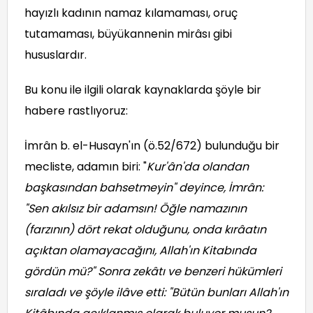
hayızlı kadının namaz kılamaması, oruç
tutamaması, büyükannenin mirâsı gibi
hususlardır.
Bu konu ile ilgili olarak kaynaklarda şöyle bir
habere rastlıyoruz:
İmrân b. el-Husayn'ın (ö.52/672) bulunduğu bir
mecliste, adamın biri: "
Kur'ân'da olandan
başkasından bahsetmeyin" deyince, İmrân:
"Sen akılsız bir adamsın! Öğle namazının
(farzının) dört rekat olduğunu, onda kırâatın
açıktan olamayacağını, Allah'ın Kitabında
gördün mü?" Sonra zekâtı ve benzeri hükümleri
sıraladı ve şöyle ilâve etti: "Bütün bunları Allah'ın