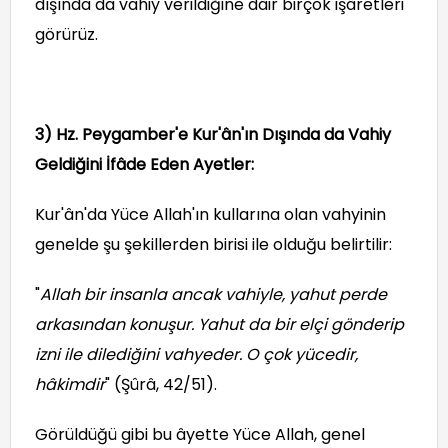
dışında da vahiy verildiğine dâir birçok işâretleri
görürüz.
3) Hz. Peygamber'e Kur'ân'ın Dışında da Vahiy
Geldiğini İfâde Eden Ayetler:
Kur'ân'da Yüce Allah'ın kullarına olan vahyinin
genelde şu şekillerden birisi ile olduğu belirtilir:
"
Allah bir insanla ancak vahiyle, yahut perde
arkasından konuşur. Yahut da bir elçi gönderip
izni ile dilediğini vahyeder. O çok yücedir,
hâkimdir
" (Şûrâ, 42/51).
Görüldüğü gibi bu âyette Yüce Allah, genel