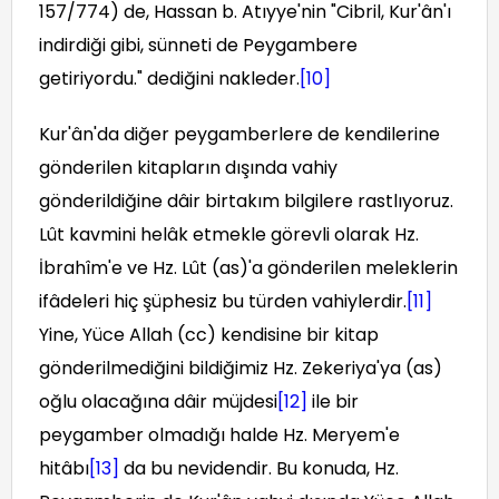
157/774) de, Hassan b. Atıyye'nin "Cibril, Kur'ân'ı
indirdiği gibi, sünneti de Peygambere
getiriyordu." dediğini nakleder.
[10]
Kur'ân'da diğer peygamberlere de kendilerine
gönderilen kitapların dışında vahiy
gönderildiğine dâir birtakım bilgilere rastlıyoruz.
Lût kavmini helâk etmekle görevli olarak Hz.
İbrahîm'e ve Hz. Lût (as)'a gönderilen meleklerin
ifâdeleri hiç şüphesiz bu türden vahiylerdir.
[11]
Yine, Yüce Allah (cc) kendisine bir kitap
gönderilmediğini bildiğimiz Hz. Zekeriya'ya (as)
oğlu olacağına dâir müjdesi
[12]
ile bir
peygamber olmadığı halde Hz. Meryem'e
hitâbı
[13]
da bu nevidendir. Bu konuda, Hz.