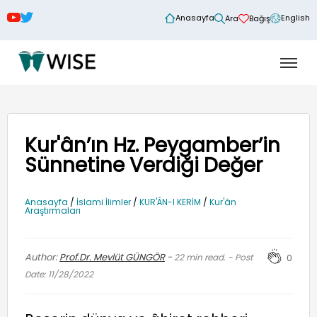
Anasayfa
English
Ara
Bağış
Kur'ân’ın Hz. Peygamber’in
Sünnetine Verdiği Değer
Anasayfa
/
İslami İlimler
/
KUR'ÂN-I KERİM
/
Kur'ân
Araştırmaları
Author:
Prof.Dr. Mevlüt GÜNGÖR
-
22
min read. - Post
0
Date: 11/28/2022