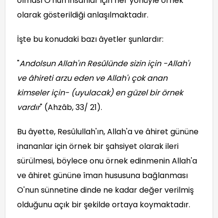
olması O'nun insanlar için her yönüyle örnek
olarak gösterildiği anlaşılmaktadır.
İşte bu konudaki bazı âyetler şunlardır:
"
Andolsun Allah'ın Resûlünde sizin için -Allah'ı
ve âhireti arzu eden ve Allah'ı çok anan
kimseler için- (uyulacak) en güzel bir örnek
vardır
" (Ahzâb, 33/ 21).
Bu âyette, Resûlullah'ın, Allah'a ve âhiret gününe
inananlar için örnek bir şahsiyet olarak ileri
sürülmesi, böylece onu örnek edinmenin Allah'a
ve âhiret gününe îman hususuna bağlanması
O'nun sünnetine dinde ne kadar değer verilmiş
olduğunu açık bir şekilde ortaya koymaktadır.