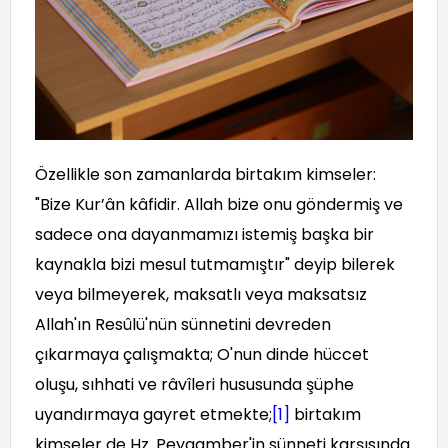
Özellikle son zamanlarda birtakım kimseler:
"Bize Kur’ân kâfidir. Allah bize onu göndermiş ve
sadece ona dayanmamızı istemiş başka bir
kaynakla bizi mesul tutmamıştır" deyip bilerek
veya bilmeyerek, maksatlı veya maksatsız
Allah'ın Resûlü'nün sünnetini devreden
çıkarmaya çalışmakta; O'nun dinde hüccet
oluşu, sıhhati ve râvîleri hususunda şüphe
uyandırmaya gayret etmekte;
[1]
birtakım
kimseler de Hz. Peygamber'in sünneti karşısında