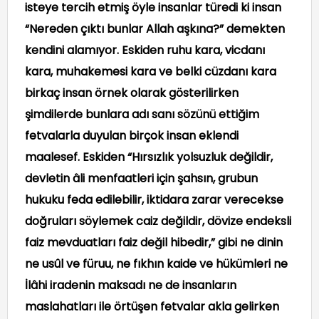
isteye tercih etmiş öyle insanlar türedi ki insan
“Nereden çıktı bunlar Allah aşkına?” demekten
kendini alamıyor. Eskiden ruhu kara, vicdanı
kara, muhakemesi kara ve belki cüzdanı kara
birkaç insan örnek olarak gösterilirken
şimdilerde bunlara adı sanı sözünü ettiğim
fetvalarla duyulan birçok insan eklendi
maalesef. Eskiden “Hırsızlık yolsuzluk değildir,
devletin âli menfaatleri için şahsın, grubun
hukuku feda edilebilir, iktidara zarar verecekse
doğruları söylemek caiz değildir, dövize endeksli
faiz mevduatları faiz değil hibedir,” gibi ne dinin
ne usûl ve füruu, ne fıkhın kaide ve hükümleri ne
İlâhi iradenin maksadı ne de insanların
maslahatları ile örtüşen fetvalar akla gelirken