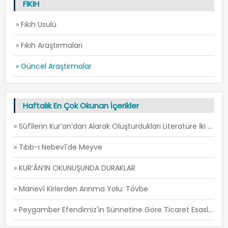
FIKIH
» Fıkıh Usulü
» Fıkıh Araştırmaları
» Güncel Araştırmalar
Haftalık En Çok Okunan İçerikler
» Sûfîlerin Kur’an’dan Alarak Oluşturdukları Literatüre İki Örnek: İ’TİSÂM ve FİRÂR -1
» Tıbb-ı Nebevî'de Meyve
» KUR’ÂN’IN OKUNUŞUNDA DURAKLAR
» Manevî Kirlerden Arınma Yolu: Tövbe
» Peygamber Efendimiz'in Sünnetine Göre Ticaret Esasları -1