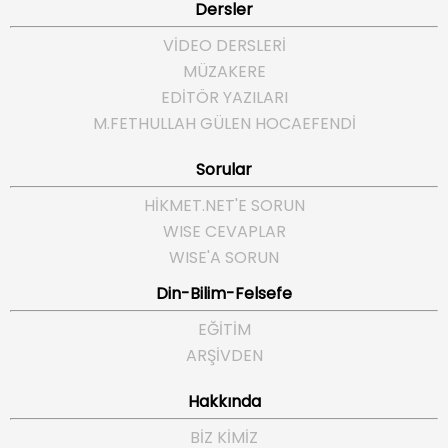
Dersler
VİDEO DERSLERİ
MÜZAKERE
EDİTÖR YAZILARI
M.FETHULLAH GÜLEN HOCAEFENDI
Sorular
HIKMET.NET'E SORUN
WISE CEVAPLAR
WISE'A SORUN
Din-Bilim-Felsefe
EĞITIM
ARŞIVDEN
Hakkında
BIZ KIMIZ