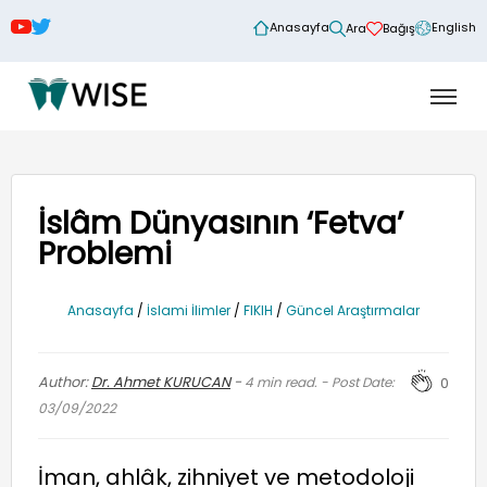
Anasayfa
English
Ara
Bağış
İslâm Dünyasının ‘Fetva’
Problemi
Anasayfa
/
İslami İlimler
/
FIKIH
/
Güncel Araştırmalar
Author:
Dr. Ahmet KURUCAN
-
4
min read. - Post Date:
0
03/09/2022
İman, ahlâk, zihniyet ve metodoloji