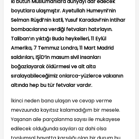
ki bütün Müslümanlara dünyayı dar edecek
boyutlara ulaşmıştır.
Ayetullah Humeyni’nin
Selman Rüşdi’nin katli, Yusuf Karadavi’nin intihar
bombacılarına verdiği fetvaları hatırlayın.
Taliban’ın yıktığı Buda heykelleri, 11 Eylül
Amerika, 7 Temmuz Londra, 11 Mart Madrid
saldırıları, IŞİD’in masum sivil insanları
boğazlayarak öldürmesi ve alt alta
sıralayabileceğimiz onlarca-yüzlerce vakıanın
altında hep bu tür fetvalar vardır.
İkinci neden bana ulaşan ve cevap verme
mevzuunda kayıtsız kalamadığım bir mesele.
Yaşanan aile parçalanma sayısı ile mukayese
edilecek olduğunda sayıları az dahi olsa
toplumsal hayatta karşılığı olan bir durum bu.