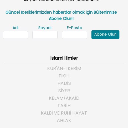
Güncel Iceriklerimizden haberdar olmak için Bültenimize
Abone Olun!
Adı
Soyadı
E-Posta
Abone Olun
İslami İlimler
KUR'ÂN-I KERİM
FIKIH
HADİS
SİYER
KELAM/AKAİD
TARİH
KALBİ VE RUHİ HAYAT
AHLAK