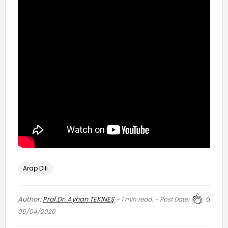
Arap Dili
Author:
Prof.Dr. Ayhan TEKİNEŞ
-
1
min read. - Post Date:
0
05/04/2020