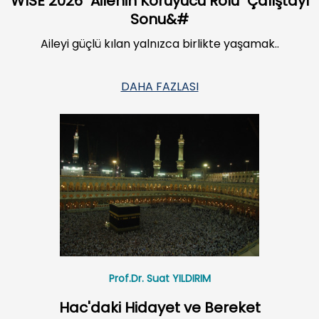
WISE 2026 "Ailenin Koruyucu Rolü" Çalıştayı
Sonu&#
Aileyi güçlü kılan yalnızca birlikte yaşamak..
DAHA FAZLASI
Prof.Dr. Suat YILDIRIM
Hac'daki Hidayet ve Bereket