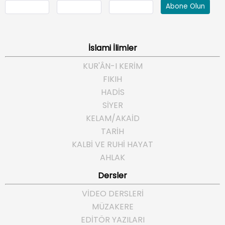
Abone Olun
İslami İlimler
KUR'ÂN-I KERİM
FIKIH
HADİS
SİYER
KELAM/AKAİD
TARİH
KALBİ VE RUHİ HAYAT
AHLAK
Dersler
VİDEO DERSLERİ
MÜZAKERE
EDİTÖR YAZILARI