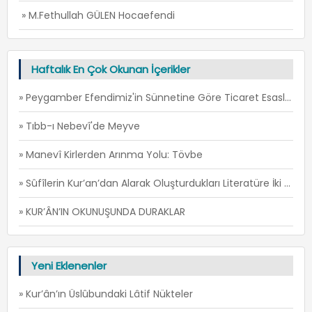
» M.Fethullah GÜLEN Hocaefendi
Haftalık En Çok Okunan İçerikler
» Peygamber Efendimiz'in Sünnetine Göre Ticaret Esasları -1
» Tıbb-ı Nebevî'de Meyve
» Manevî Kirlerden Arınma Yolu: Tövbe
» Sûfîlerin Kur’an’dan Alarak Oluşturdukları Literatüre İki Örnek: İ’TİSÂM ve FİRÂR -1
» KUR’ÂN’IN OKUNUŞUNDA DURAKLAR
Yeni Eklenenler
» Kur’ân’ın Üslûbundaki Lâtif Nükteler