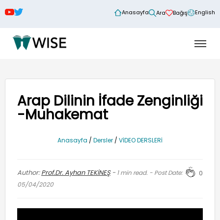
Anasayfa
English
Ara
Bağış
Arap Dilinin İfade Zenginliği
-Muhakemat
Anasayfa
/
Dersler
/
VİDEO DERSLERİ
Author:
Prof.Dr. Ayhan TEKİNEŞ
-
1
min read. - Post Date:
0
05/04/2020