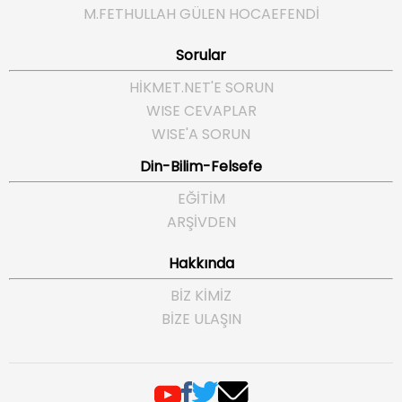
M.FETHULLAH GÜLEN HOCAEFENDI
Sorular
HIKMET.NET'E SORUN
WISE CEVAPLAR
WISE'A SORUN
Din-Bilim-Felsefe
EĞITIM
ARŞIVDEN
Hakkında
BIZ KIMIZ
BIZE ULAŞIN