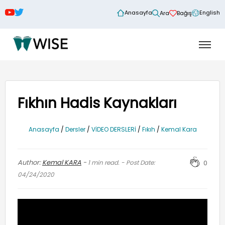
Anasayfa
English
Ara
Bağış
Fıkhın Hadis Kaynakları
Anasayfa
/
Dersler
/
VİDEO DERSLERİ
/
Fıkıh
/
Kemal Kara
Author:
Kemal KARA
-
1
min read. - Post Date:
0
04/24/2020