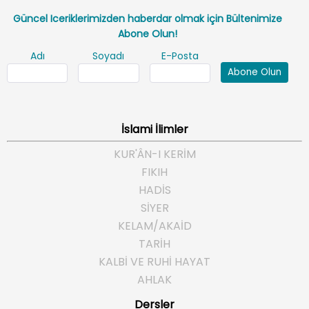
Güncel Iceriklerimizden haberdar olmak için Bültenimize
Abone Olun!
Adı
Soyadı
E-Posta
Abone Olun
İslami İlimler
KUR'ÂN-I KERİM
FIKIH
HADİS
SİYER
KELAM/AKAİD
TARİH
KALBİ VE RUHİ HAYAT
AHLAK
Dersler