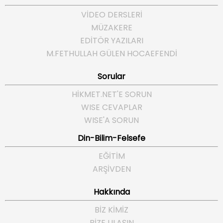
VİDEO DERSLERİ
MÜZAKERE
EDİTÖR YAZILARI
M.FETHULLAH GÜLEN HOCAEFENDI
Sorular
HIKMET.NET'E SORUN
WISE CEVAPLAR
WISE'A SORUN
Din-Bilim-Felsefe
EĞITIM
ARŞIVDEN
Hakkında
BIZ KIMIZ
BIZE ULAŞIN