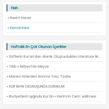
Fıkıh
» Rasim Haner
» Kemal Kara
Haftalık En Çok Okunan İçerikler
» Sûfîlerin Kur’an’dan Alarak Oluşturdukları Literatüre İki Örnek: İ’TİSÂM ve FİRÂR -1
» Tıbb-ı Nebevî'de Meyve
» Manevî Kirlerden Arınma Yolu: Tövbe
» KUR’ÂN’IN OKUNUŞUNDA DURAKLAR
» Rivâyetlerin Işığında Kur'ân-ı Kerîm'in Cem' edilmesi