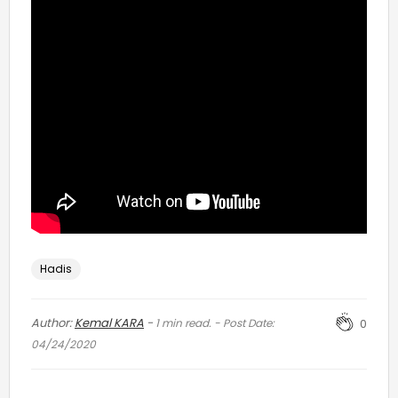
Hadis
Author:
Kemal KARA
-
1
min read. - Post Date:
0
04/24/2020