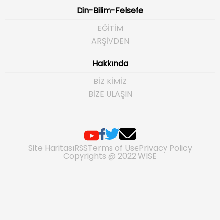
Din-Bilim-Felsefe
EĞITIM
ARŞIVDEN
Hakkında
BIZ KIMIZ
BIZE ULAŞIN
Site Haritası
RSS
Terms of Use
Privacy Policy
Copyrights @ 2022 WISE