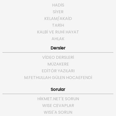
HADİS
SİYER
KELAM/AKAİD
TARİH
KALBİ VE RUHİ HAYAT
AHLAK
Dersler
VİDEO DERSLERİ
MÜZAKERE
EDİTÖR YAZILARI
M.FETHULLAH GÜLEN HOCAEFENDI
Sorular
HIKMET.NET'E SORUN
WISE CEVAPLAR
WISE'A SORUN