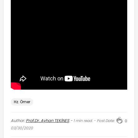
Hz. Ömer
Author:
Prof.Dr. Ayhan TEKİNEŞ
-
1
min read. - Post Date:
0
03/30/2020