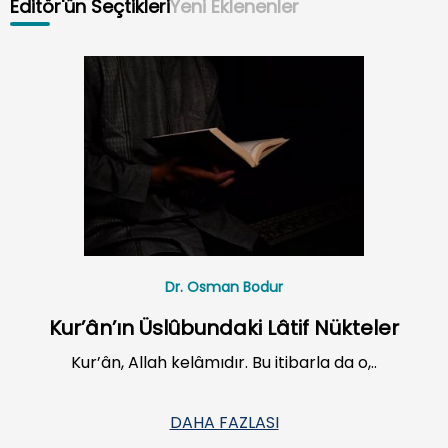
Editör'ün Seçtikleri
Yeni Eklenenler
Dr. Osman Bodur
Kur’ân’ın Üslûbundaki Lâtif Nükteler
Kur’ân, Allah kelâmıdır. Bu itibarla da o,..
DAHA FAZLASI