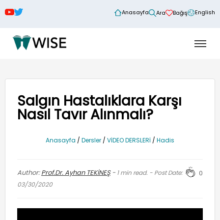
Anasayfa
English
Ara
Bağış
Salgın Hastalıklara Karşı
Nasıl Tavır Alınmalı?
Anasayfa
/
Dersler
/
VİDEO DERSLERİ
/
Hadis
Author:
Prof.Dr. Ayhan TEKİNEŞ
-
1
min read. - Post Date:
0
03/30/2020