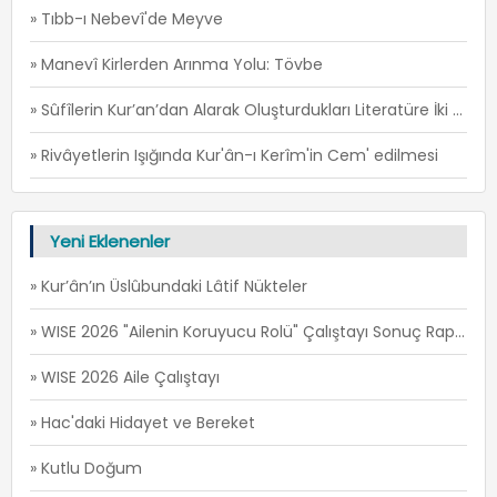
» Tıbb-ı Nebevî'de Meyve
» Manevî Kirlerden Arınma Yolu: Tövbe
» Sûfîlerin Kur’an’dan Alarak Oluşturdukları Literatüre İki Örnek: İ’TİSÂM ve FİRÂR -1
» Rivâyetlerin Işığında Kur'ân-ı Kerîm'in Cem' edilmesi
Yeni Eklenenler
» Kur’ân’ın Üslûbundaki Lâtif Nükteler
» WISE 2026 "Ailenin Koruyucu Rolü" Çalıştayı Sonuç Raporu
» WISE 2026 Aile Çalıştayı
» Hac'daki Hidayet ve Bereket
» Kutlu Doğum