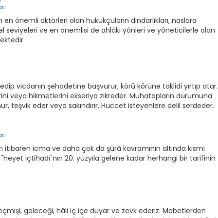
rı
 en önemli aktörleri olan hukukçuların dindarlıkları, naslara
l seviyeleri ve en önemlisi de ahlâki yönleri ve yöneticilerle olan
ektedir.
 edip vicdanın şehadetine başvurur, körü körüne taklidi yırtıp atar.
erini veya hikmetlerini ekseriya zikreder. Muhatapların durumuna
ur, teşvik eder veya sakındırır. Hüccet isteyenlere delil serdeder.
rı
en itibaren icma ve daha çok da şûrâ kavramının altında kısmi
eyet içtihadı"nın 20. yüzyıla gelene kadar herhangi bir tarifinin
çmişi, geleceği, hâli iç içe duyar ve zevk ederiz. Mabetlerden