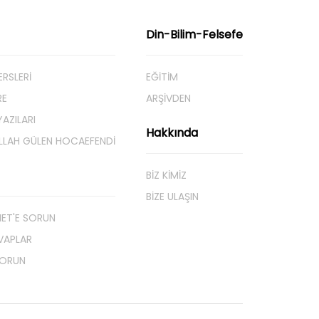
Din-Bilim-Felsefe
ERSLERİ
EĞITIM
RE
ARŞIVDEN
AZILARI
Hakkında
LLAH GÜLEN HOCAEFENDI
BIZ KIMIZ
BIZE ULAŞIN
NET'E SORUN
VAPLAR
SORUN