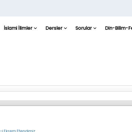
İslami İlimler
Dersler
Sorular
Din-Bilim-F
-i Ekrem Efendimiz