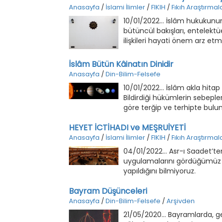
Anasayfa
/
İslami İlimler
/
FIKIH
/
Fıkıh Araştırmala
10/01/2022... İslâm hukukunun
bütüncül bakışları, entelektüe
ilişkileri hayati önem arz etm
İslâm Bütün Kâinatın Dinidir
Anasayfa
/
Din-Bilim-Felsefe
10/01/2022... İslâm akla hitap
Bildirdiği hükümlerin sebepl
göre terğip ve terhipte bulun
HEYET İCTİHADI ve MEŞRUİYETİ
Anasayfa
/
İslami İlimler
/
FIKIH
/
Fıkıh Araştırmala
04/01/2022... Asr-ı Saadet’t
uygulamalarını gördüğümüz "h
yapıldığını bilmiyoruz.
Bayram Düşünceleri
Anasayfa
/
Din-Bilim-Felsefe
/
Arşivden
21/05/2020... Bayramlarda, ge