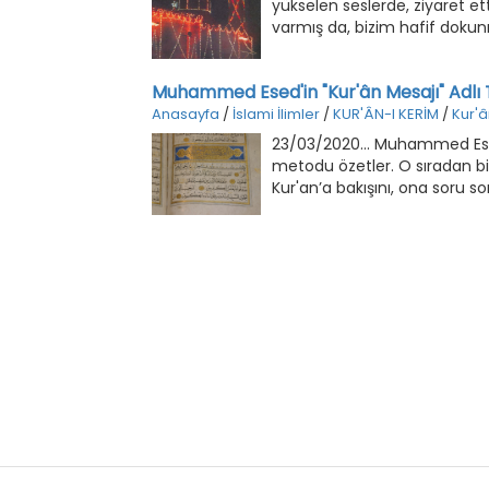
yükselen seslerde, ziyaret e
varmış da, bizim hafif dokunm
Muhammed Esed'in "Kur'ân Mesajı" Adlı 
Anasayfa
/
İslami İlimler
/
KUR'ÂN-I KERİM
/
Kur'â
23/03/2020... Muhammed Esed 
metodu özetler. O sıradan bi
Kur'an’a bakışını, ona soru s
koymaya çalışır.