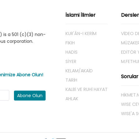
İslami İlimler
Dersler
KUR'ÂN-I KERİM
VİDEO D
 is a 501 (c)(3) non-
ious corporation.
FIKIH
MÜZAKE
HADİS
EDİTÖR Y
SİYER
M.FETHU
KELAM/AKAİD
tenimize Abone Olun!
Sorular
TARİH
KALBİ VE RUHİ HAYAT
HIKMET.
Abone Olun
AHLAK
WISE CE
WISE'A 