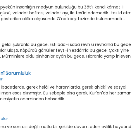
, topyekün insanlığın medyun bulunduğu bu Zât’ı, kendi kâmet-i
ünü, veladet haftası, veladet ayı, ile tes’id edemedik.. tes’id et
na gösterilen alâka ölçüsünde O’na karşı tazimde bulunamadık...
ç
e geldi şükranla bu gece, Esti bâd-ı saba revh u reyhânla bu gece
lar ulaştı, Köpürdü gönüller feyz-i Yezdân’la bu gece. Çaktı yine
if, Mü’minlere oldu pinhânlar ayân bu gece. Hicranla yanıp inleyen
lu dîvandan dermân bu gece. Dil kesildi eşyâ, varlık da okunan kitap
beyân bu gece. Sığındık öbek öbek dergâhına dildârın, Geldi
nî Sorumluluk
 gece. Cem oldu bütün rûy-i siyah ne kadar varsa, İndi ruhların
rı
M.Fethullah GÜLEN
 ibadetlerde, gerek helâl ve haramlarda, gerek ahlâkî ve sosyal
p iman esas alınmıştır. Bu sebeple olsa gerek, Kur'an'da her zama
samimiyetin öneminden bahsedilir...
malar
a ve sonrası değil mutlu bir şekilde devam eden evlilik hayatın