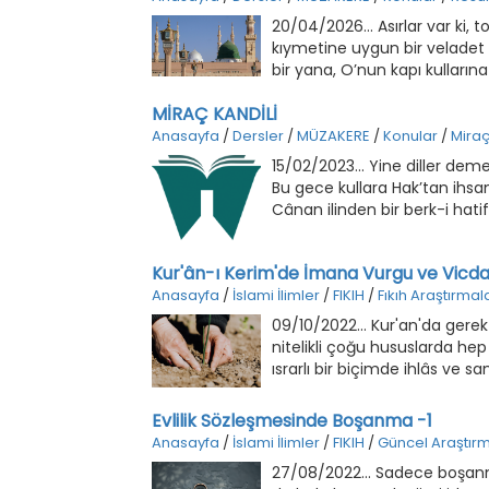
20/04/2026... Asırlar var ki
kıymetine uygun bir veladet g
bir yana, O’nun kapı kulları
MİRAÇ KANDİLİ
Anasayfa
/
Dersler
/
MÜZAKERE
/
Konular
/
Mira
15/02/2023... Yine diller dem
Bu gece kullara Hak’tan ihsan
Cânan ilinden bir berk-i hat
sînelere tekmil, Yetişti ol u
Duyuldu her yanda bir başka 
Kur'ân-ı Kerim'de İmana Vurgu ve Vicda
mücrimlerin affına ferman bu
Anasayfa
/
İslami İlimler
/
FIKIH
/
Fıkıh Araştırmala
Rahmet-i Rahman bu gece. 
09/10/2022... Kur'an'da gerek
nitelikli çoğu hususlarda he
ısrarlı bir biçimde ihlâs ve 
Evlilik Sözleşmesinde Boşanma -1
Anasayfa
/
İslami İlimler
/
FIKIH
/
Güncel Araştır
27/08/2022... Sadece boşanm