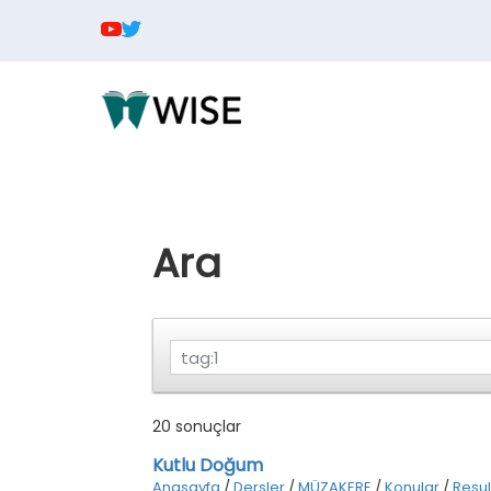
Ara
20 sonuçlar
Kutlu Doğum
Anasayfa
/
Dersler
/
MÜZAKERE
/
Konular
/
Resul