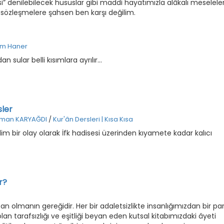
i” denilebilecek hususlar gibi maddi hayatımızla alâkalı meselele
 sözleşmelere şahsen ben karşı değilim.
im Haner
 sular belli kısımlara ayrılır...
sler
man KARYAĞDI
/
Kur'ân Dersleri | Kısa Kısa
lim bir olay olarak İfk hadisesi üzerinden kıyamete kadar kalıcı
r?
san olmanın gereğidir. Her bir adaletsizlikte insanlığımızdan bir pa
i olan tarafsızlığı ve eşitliği beyan eden kutsal kitabımızdaki âyeti