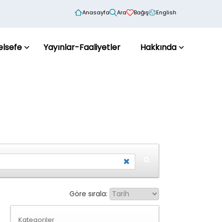
Anasayfa
Ara
Bağış
English
elsefe
Yayınlar-Faaliyetler
Hakkında
Göre sırala:
Kategoriler