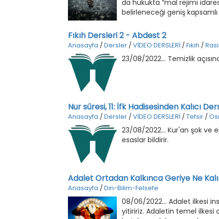
da hukukta “mal rejimi idares
belirleneceği geniş kapsamlı
Fıkıh Dersleri 2 - Abdest 2
Anasayfa
/
Dersler
/
VİDEO DERSLERİ
/
Fıkıh
/
Ras
23/08/2022... Temizlik açısından
Nur sûresi, 11: İfk Hadisesinden Kalıcı Der
Anasayfa
/
Dersler
/
VİDEO DERSLERİ
/
Tefsir
/
Os
23/08/2022... Kur'an şok ve e
esaslar bildirir.
Adalet Ortadan Kalkınca Geriye Ne Kalı
Anasayfa
/
Din-Bilim-Felsefe
08/06/2022... Adalet ilkesi in
yitiririz. Adaletin temel ilkes