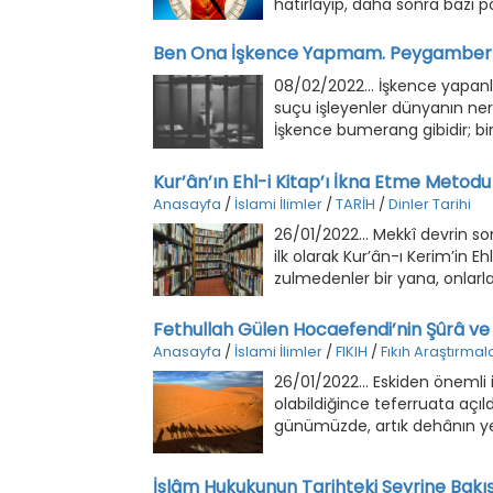
hatırlayıp, daha sonra bazı po
değil insanlığımızı da tamame
Ben Ona İşkence Yapmam. Peygamber B
08/02/2022... İşkence yapanla
suçu işleyenler dünyanın ner
İşkence bumerang gibidir; bi
Kur’ân’ın Ehl-i Kitap’ı İkna Etme Metodu
Anasayfa
/
İslami İlimler
/
TARİH
/
Dinler Tarihi
26/01/2022... Mekkî devrin sonunda nazil olup geliş sırası itibariyle 85. sıradaki Ankebût sûresinde, ilk olarak Kur’ân-ı Kerim’in Ehl-i Kitap hakkındaki tutumu1 şöyle bildirilir: “Ehl-i Kitap’tan zulmedenler bir yana, onlarla en güzel şekilde mücadele edin, şöyle deyin: ‘Bize indirilene de, size indirilene de inandık; bizim İlâhımız da, sizin İlâhınız da birdir. Biz O’na teslim olmuşuzdur.”2 Müteakip âyette Ehl-i Kitap’tan bir kısmının Kur’ân’ı kabul edecekleri bildirilir: “Biz işte sana da bu kitabı indirdik. Daha önce kitap verdiğimiz kimseler buna da iman ederlerdi. Şunlardan da ona iman edenler vardır. Bizim âyetlerimizi kâfirlerden başkası inkâr etmez.”3 Tefsircilerden birçoğu, “daha öncekiler” ifadesinden maksadın, Hazreti Peygamber’den (aleyhissalâtü vesselâm) önceki dönemde yaşamış Ehl-i Kitap olduğunu; hemen peşindeki “şunlardan da” kelimesinin ise Hazreti Peygamber’in çağdaşı olan Ehl-i Kitap’ı gösterdiğini söylerler.4 Yahudilerin, Medine devrinin başlarından itibaren Kur’ân daveti karşısındaki menfi tutumlarına rağmen, aslında aynı İlâh’a inanıldığı hatırlatılır: “De ki: ‘Bizim de sizin de Rabbiniz olduğu hâlde, Allah hakkında mı bizimle tartışıyorsunuz?”5 Kur’ân’ın Ehl-i Kitap’la olan ihtilâflar konusunda dikkat çeken bir özelliği vardır: O da muhataplarına karşı sert hücum veya sadece ret ile mukabele etmeyip onları aklî delillerle iknaya çalışması ve tartışma âdâplarından (etiğinden) insaf üslûbunu uygulamasıdır. Bu hususu örneklerle açıklamaya devam edelim. Aklını kullanarak putları reddedip kâinatın Yaratıcısını kemal sıfatlarıyla kabul ettikten, Hazreti Musa’ya (aleyhisselâm) inandıktan sonra, tevhitte yeri olmayan put özleminin insana yakışmadığı bildirilir: “Bir zaman da: ‘Musa! Biz Allah’ı açıkça görmedikçe sana inanmayız!’ dediniz. Bunun üzerine derhal sizi yıldırım çarptı, siz de bakakaldınız. Siz bir müddet ölü vaziyette kaldıktan sonra şükredesiniz diye sizi dirilttik.”6 Bunu yapanlar elbette İsrailoğulları’nın hepsi değildi. Bu ısrar üzerine mîkatta yıldırıma yakalananlar, seçilen yetmiş kişi idi. “İsrailoğulları’nı denizden geçirdik. Derken yolları, kendilerine ait birtakım putlara tapan bir topluluğa uğradı. ‘Musa, dediler, bunların tanrıları olduğu gibi bize de bir tanrı yapıver!’ O ise: ‘Siz, dedi, gerçekten cahil bir milletsiniz! Çünkü şu imrendiğiniz kimselerin dini yıkılmıştır ve yaptıkları bütün ameller de boşunadır. Hem Allah size bunca lütufta bulunup öteki insanlara üstün kılmış olduğu hâlde, hiç ben sizin için O’ndan başka bir tanrı arar mıyım?”7 Buradaki insanlar Sîna’da yaşayan Mısırlılardı. Hazreti Musa ve kavmi muhtemelen, şimdiki Süveyş’e yakın bir yerden Kızıldeniz’i geçmişlerdi. Mısır’a bağlı Sîna yarımadasındaki Mafka şehrinde, günümüze kadar kalan Mısırlılara ait bir mâbet bulunmaktadır. İsrailoğulları’nın bunlar gibi inanç sahiplerine özendikleri anlaşılıyor. Bakara sûresinin 93. âyetinden, Mısır’daki uzun kölelik döneminin İsrailoğulları üzerinde kalıcı tesirler bıraktığı, bu arada sığır cinsini tanrılaştı
Fethullah Gülen Hocaefendi’nin Şûrâ ve 
Anasayfa
/
İslami İlimler
/
FIKIH
/
Fıkıh Araştırmala
26/01/2022... Eskiden önemli i
olabildiğince teferruata açıld
günümüzde, artık dehânın yer
İslâm Hukukunun Tarihteki Seyrine Bakı