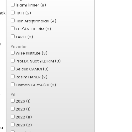
İslami İlimler (8)
mek
FIKIH (5)
Fıkıh Araştırmaları (4)
KUR'ÂN-I KERİM (2)
TARİH (2)
!
Yazarlar
Wise Institute (3)
Prof.Dr. Suat YILDIRIM (3)
,
Selçuk CAMCI (3)
a
Rasim HANER (2)
Osman KARYAĞDI (2)
n
Yıl
2026 (1)
2023 (1)
2022 (11)
2020 (2)
da