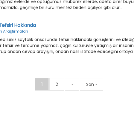
ttiğimiz evlerde ve öptüğümüz mübarek ellerde, âdeta birer büyü
amızla, geçmişe bir sürü menfez birden açılıyor gibi olur...
Tefsiri Hakkında
n Araştırmaları
sekiz sayfalık önsözünde tefsir hakkındaki görüşlerini ve izlediğ
r tefsir ve tercüme yapmaz, çağın kültürüyle yetişmiş bir insanın
orup ondan cevap arayışını, ondan nasıl istifade edeceğini ortaya
1
2
»
Son »